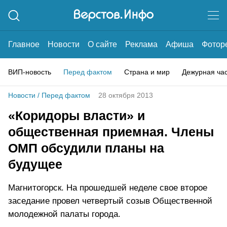
Главное
Новости
О сайте
Реклама
Афиша
Фотор
ВИП-новость
Перед фактом
Страна и мир
Дежурная ча
Новости
/
Перед фактом
28 октября 2013
«Коридоры власти» и
общественная приемная. Члены
ОМП обсудили планы на
будущее
Магнитогорск. На прошедшей неделе свое второе
заседание провел четвертый созыв Общественной
молодежной палаты города.