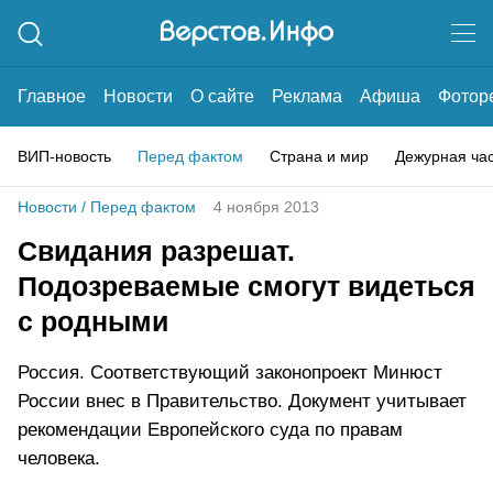
Главное
Новости
О сайте
Реклама
Афиша
Фотор
ВИП-новость
Перед фактом
Страна и мир
Дежурная ча
Новости
/
Перед фактом
4 ноября 2013
Свидания разрешат.
Подозреваемые смогут видеться
с родными
Россия. Соответствующий законопроект Минюст
России внес в Правительство. Документ учитывает
рекомендации Европейского суда по правам
человека.