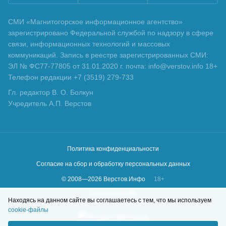
СМИ «Магнитогорское информационное агентство»
зарегистрировано Федеральной службой по надзору в сфере
связи, информационных технологий и массовых
коммуникаций. Запись в реестре зарегистрированных СМИ:
ЭЛ № ФС77-77805 от 31.01.2020 г. почта: info@verstov.info 18+
Телефон редакции +7 (3519) 279-733
Гл. редактор В. О. Болкун
Учредитель А.П. Верстов
Политика конфиденциальности
Согласие на сбор и обработку персональных данных
© 2008—
2026
Верстов.Инфо
18+
Сделано в
KLBR
Находясь на данном сайте вы соглашаетесь с тем, что мы используем
cookie-файлы