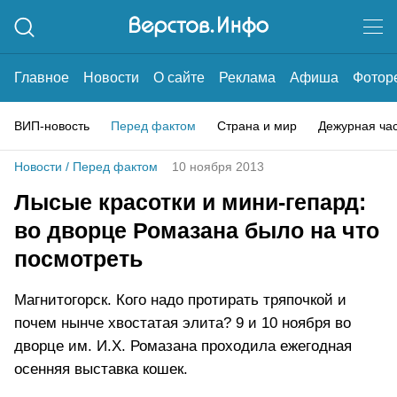
Главное
Новости
О сайте
Реклама
Афиша
Фотор
ВИП-новость
Перед фактом
Страна и мир
Дежурная ча
Новости
/
Перед фактом
10 ноября 2013
Лысые красотки и мини-гепард:
во дворце Ромазана было на что
посмотреть
Магнитогорск. Кого надо протирать тряпочкой и
почем нынче хвостатая элита? 9 и 10 ноября во
дворце им. И.Х. Ромазана проходила ежегодная
осенняя выставка кошек.