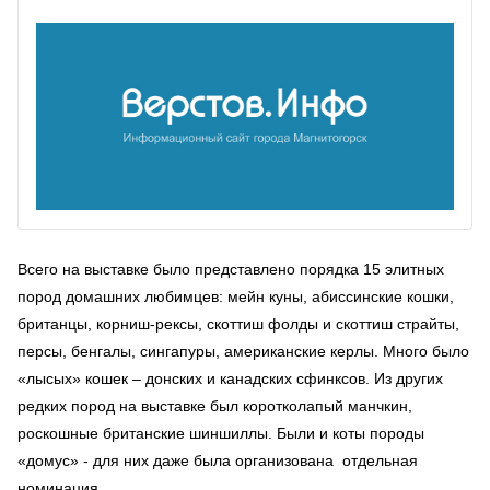
Всего на выставке было представлено порядка 15 элитных
пород домашних любимцев: мейн куны, абиссинские кошки,
британцы, корниш-рексы, скоттиш фолды и скоттиш страйты,
персы, бенгалы, сингапуры, американские керлы. Много было
«лысых» кошек – донских и канадских сфинксов. Из других
редких пород на выставке был коротколапый манчкин,
роскошные британские шиншиллы. Были и коты породы
«домус» - для них даже была организована отдельная
номинация.