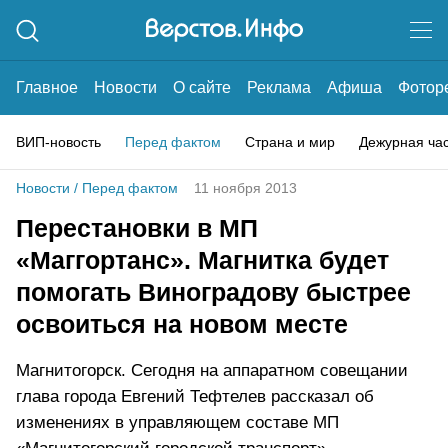
Главное
Новости
О сайте
Реклама
Афиша
Фотор
ВИП-новость
Перед фактом
Страна и мир
Дежурная ча
Новости
/
Перед фактом
11 ноября 2013
Перестановки в МП
«Маггортанс». Магнитка будет
помогать Виноградову быстрее
освоиться на новом месте
Магнитогорск. Сегодня на аппаратном совещании
глава города Евгений Тефтелев рассказал об
изменениях в управляющем составе МП