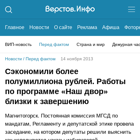
Главное
Новости
О сайте
Реклама
Афиша
Фотор
ВИП-новость
Перед фактом
Страна и мир
Дежурная ча
Новости
/
Перед фактом
14 ноября 2013
Сэкономили более
полумиллиона рублей. Работы
по программе «Наш двор»
близки к завершению
Магнитогорск. Постоянная комиссия МГСД по
мандатам, Регламенту и депутатской этике провела
заседание, на котором депутаты решили выяснить