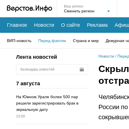
Ваш регион
Главное
Новости
О сайте
Реклама
Афиш
ВИП-новость
Перед фактом
Страна и мир
Дежурная ч
Новости
/
Перед
Лента новостей
Скрыл
Календарь новостей
отстр
7 августа
Челябинск
На Южном Урале более 500 пар
решили зарегистрировать брак в
России по
зеркальную дату
сокрывшег
23:00