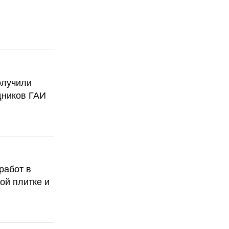
олучили
дников ГАИ
работ в
ой плитке и