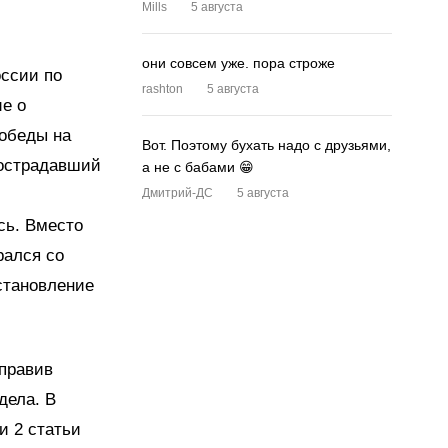
Mills
5 августа
они совсем уже. пора строже
оссии по
rashton
5 августа
е о
Победы на
Вот. Поэтому бухать надо с друзьями,
Пострадавший
а не с бабами 😁
Дмитрий-ДС
5 августа
сь. Вместо
рался со
становление
аправив
дела. В
и 2 статьи