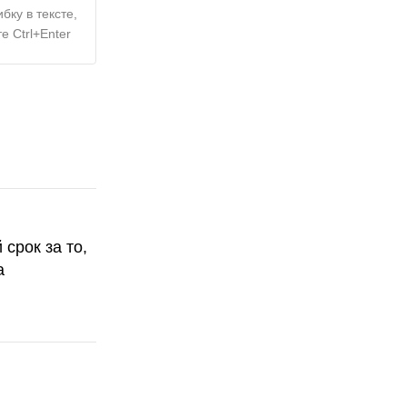
бку в тексте,
е Ctrl+Enter
срок за то,
а