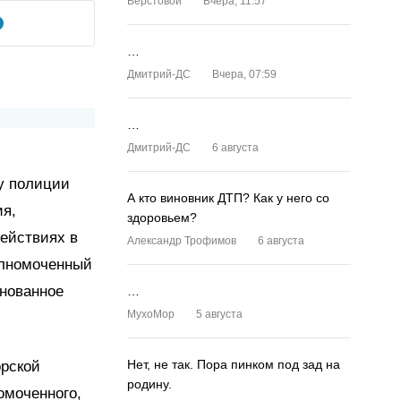
Верстовой
Вчера, 11:57
…
Дмитрий-ДС
Вчера, 07:59
…
Дмитрий-ДС
6 августа
му полиции
А кто виновник ДТП? Как у него со
ия,
здоровьем?
ействиях в
Александр Трофимов
6 августа
олномоченный
снованное
…
MyxoMop
5 августа
Нет, не так. Пора пинком под зад на
орской
родину.
омоченного,