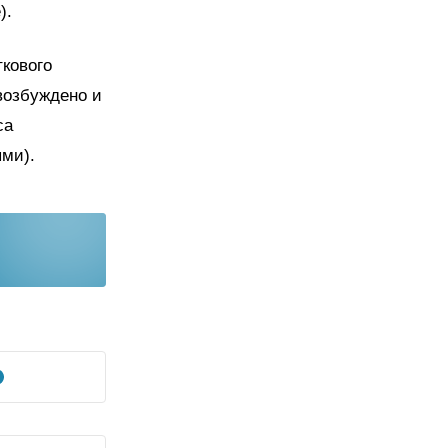
).
ткового
возбуждено и
са
ми).