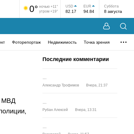
0°
USD
EUR
Суббота
ночью +11°
82.17
94.84
8 августа
утром +19°
ект
Фоторепортаж
Недвижимость
Точка зрения
Последние комментарии
…
Александр Трофимов
Вчера, 21:37
У МВД
…
полиции,
Рубан Алексей
Вчера, 13:31
…