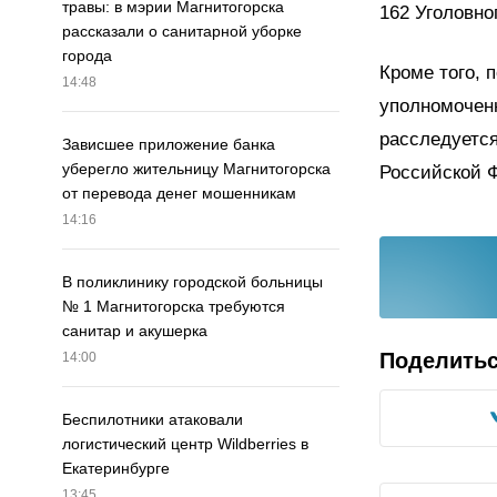
травы: в мэрии Магнитогорска
162 Уголовно
рассказали о санитарной уборке
города
Кроме того, 
14:48
уполномочен
расследуется
Зависшее приложение банка
уберегло жительницу Магнитогорска
Российской 
от перевода денег мошенникам
14:16
В поликлинику городской больницы
№ 1 Магнитогорска требуются
санитар и акушерка
Поделить
14:00
Беспилотники атаковали
логистический центр Wildberries в
Екатеринбурге
13:45