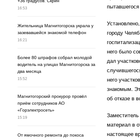
+36 градусов. Скрин
пытавшегося 
16:53
Установлено,
Жительница Магнитогорска украла у
городу Челяб
зазевавшейся знакомой телефон
16:21
госпитализац
него было с
Более 80 штрафов собрал молодой
дал участко
водитель на улицах Магнитогорска за
случившегося
два месяца
15:52
него участко
знакомым. Эт
Магнитогорский прокурор провёл
об отказе в 
приём сотрудников АО
«Горэлектросеть»
Заместитель 
15:19
материал в о
настоящее вр
От ямочного ремонта до покоса