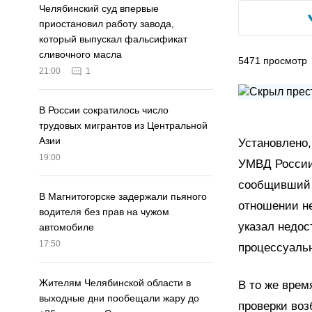
Челябинский суд впервые
приостановил работу завода,
который выпускал фальсификат
сливочного масла
5471
просмотр
21:00
1
В России сократилось число
трудовых мигрантов из Центральной
Азии
Установлено,
19:00
УМВД России 
сообщивший 
В Магнитогорске задержали пьяного
отношении не
водителя без прав на чужом
указал недос
автомобиле
17:50
процессуаль
Жителям Челябинской области в
В то же врем
выходные дни пообещали жару до
проверки воз