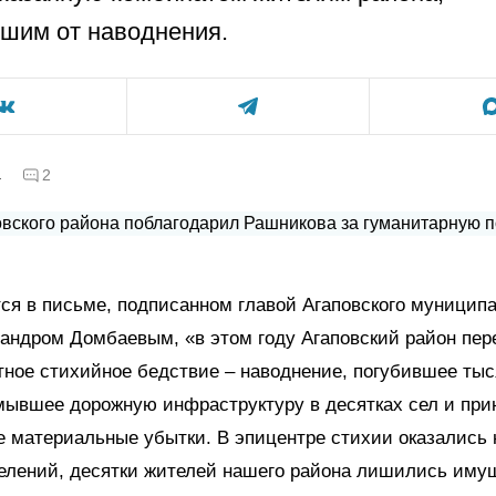
шим от наводнения.
а
2
ся в письме, подписанном главой Агаповского муницип
андром Домбаевым, «в этом году Агаповский район пе
ное стихийное бедствие – наводнение, погубившее тыс
мывшее дорожную инфраструктуру в десятках сел и пр
 материальные убытки. В эпицентре стихии оказались 
селений, десятки жителей нашего района лишились им