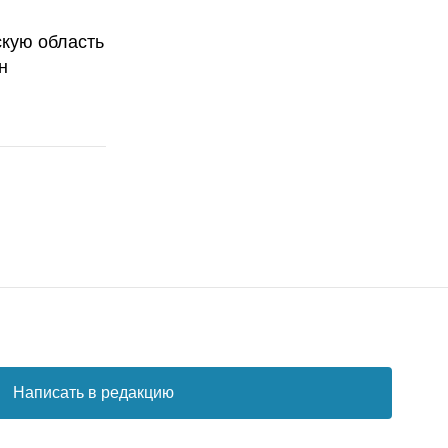
скую область
н
Написать в редакцию