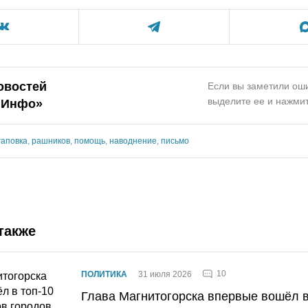
овостей
Если вы заметили оши
выделите ее и нажмит
.Инфо»
гаповка
,
рашников
,
помощь
,
наводнение
,
письмо
также
10
ПОЛИТИКА
31 июля 2026
Глава Магнитогорска впервые вошёл в