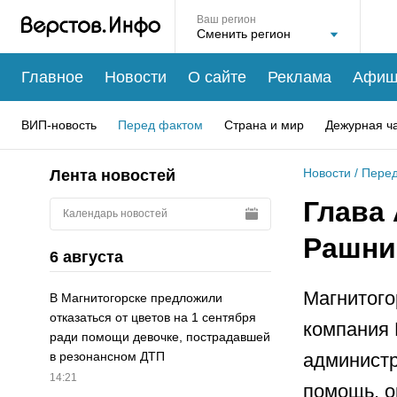
Ваш регион
Главное
Новости
О сайте
Реклама
Афиш
ВИП-новость
Перед фактом
Страна и мир
Дежурная ч
Новости
/
Перед
Лента новостей
Глава
Календарь новостей
Рашни
6 августа
Магнитого
В Магнитогорске предложили
отказаться от цветов на 1 сентября
компания 
ради помощи девочке, пострадавшей
администр
в резонансном ДТП
14:21
помощь, о