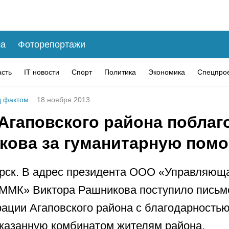
а
Фоторепортажи
асть
IT новости
Спорт
Политика
Экономика
Спецпро
 фактом
18 ноября 2013
 Агаповского района поблаг
кова за гуманитарную пом
рск. В адрес президента ООО «Управляющ
ММК» Виктора Рашникова поступило письм
ации Агаповского района с благодарностью
казанную комбинатом жителям района,