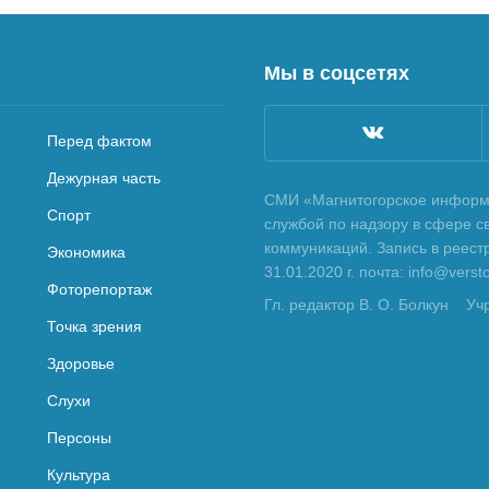
Мы в соцсетях
Перед фактом
Дежурная часть
СМИ «Магнитогорское информа
Спорт
службой по надзору в сфере с
коммуникаций. Запись в реес
Экономика
31.01.2020 г. почта: info@vers
Фоторепортаж
Гл. редактор В. О. Болкун
Уч
Точка зрения
Здоровье
Слухи
Персоны
Культура