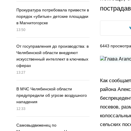
пострадав
Прокуратура потребовала привести в
порядок «убитые» детские площадки
в Магнитогорске
13:50
6443
просмотр
От госуправления до производства: в
Челябинской области внедряют
искусственный интеллект в ключевых
сферах
13:27
Как сообщает
района Алекс
В МЧС Челябинской области
предупредили об угрозе воздушного
беспрецедент
нападения
посевов, раз
12:33
колоссальные
сельских по
Самовыдвиженец по