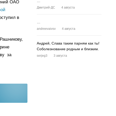
…
лений ОАО
Дмитрий-ДС
4 августа
вой
оступил в
…
andreevaivsv
4 августа
Рашникову,
Андрей, Слава таким парням как ты!
арине
Соболезнование родным и близким.
ву за
serjeg3
3 августа