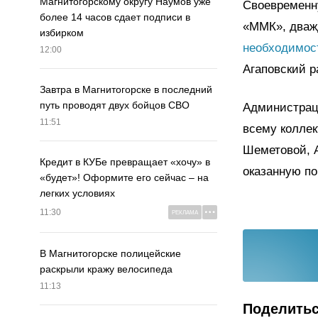
Магнитогорскому округу Наумов уже
Своевременн
более 14 часов сдает подписи в
«ММК», дваж
избирком
необходимос
12:00
Агаповский р
Завтра в Магнитогорске в последний
путь проводят двух бойцов СВО
Администрац
11:51
всему коллек
Шеметовой, 
Кредит в КУБе превращает «хочу» в
оказанную по
«будет»! Оформите его сейчас – на
легких условиях
11:30
РЕКЛАМА
В Магнитогорске полицейские
раскрыли кражу велосипеда
11:13
Поделить