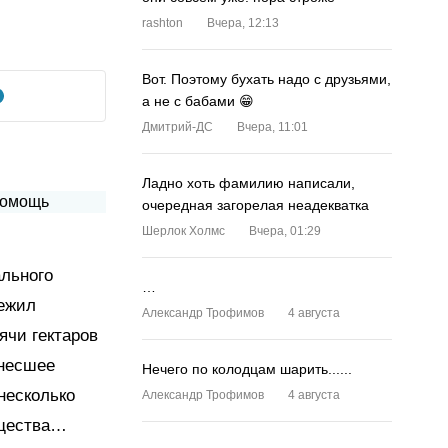
rashton
Вчера, 12:13
Вот. Поэтому бухать надо с друзьями,
а не с бабами 😁
Дмитрий-ДС
Вчера, 11:01
Ладно хоть фамилию написали,
очередная загорелая неадекватка
Шерлок Холмс
Вчера, 01:29
ального
…
режил
Александр Трофимов
4 августа
ячи гектаров
инесшее
Нечего по колодцам шарить......
несколько
Александр Трофимов
4 августа
ущества…