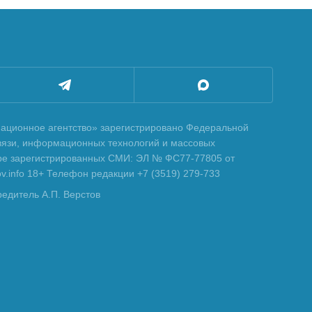
ционное агентство» зарегистрировано Федеральной
вязи, информационных технологий и массовых
тре зарегистрированных СМИ: ЭЛ № ФС77-77805 от
tov.info 18+ Телефон редакции +7 (3519) 279-733
редитель А.П. Верстов