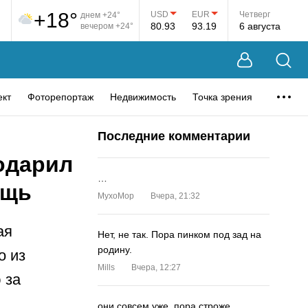
+18°
USD
EUR
Четверг
днем +24°
80.93
93.19
6 августа
вечером +24°
ект
Фоторепортаж
Недвижимость
Точка зрения
Последние комментарии
одарил
…
ощь
MyxoMop
Вчера, 21:32
ая
Нет, не так. Пора пинком под зад на
родину.
о из
Mills
Вчера, 12:27
 за
они совсем уже. пора строже