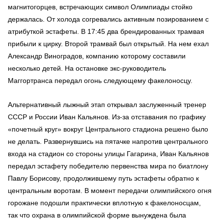
магнитогорцев, встречающих символ Олимпиады стойко
держалась. От холода согревались активным позированием с
атрибуткой эстафеты. В 17:45 два брендированных трамвая
прибыли к цирку. Второй трамвай был открытый. На нем ехал
Александр Виноградов, компанию которому составили
несколько детей. На остановке экс-руководитель
Маггортранса передал огонь следующему факелоносцу.
Альтернативный лыжный этап открывал заслуженный тренер
СССР и России Иван Кальянов. Из-за отставания по графику
«почетный круг» вокруг Центрального стадиона решено было
не делать. Развернувшись на пятачке напротив центрального
входа на стадион со стороны улицы Гагарина, Иван Кальянов
передал эстафету победителю первенства мира по биатлону
Павлу Борисову, продолжившему путь эстафеты обратно к
центральным воротам. В момент передачи олимпийского огня
горожане подошли практически вплотную к факелоносцам,
так что охрана в олимпийской форме вынуждена была