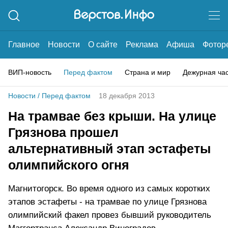
Главное
Новости
О сайте
Реклама
Афиша
Фотор
ВИП-новость
Перед фактом
Страна и мир
Дежурная ча
Новости
/
Перед фактом
18 декабря 2013
На трамвае без крыши. На улице
Грязнова прошел
альтернативный этап эстафеты
олимпийского огня
Магнитогорск. Во время одного из самых коротких
этапов эстафеты - на трамвае по улице Грязнова
олимпийский факел провез бывший руководитель