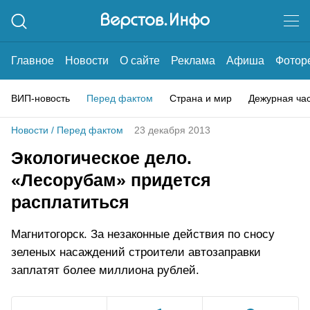
Главное
Новости
О сайте
Реклама
Афиша
Фотор
ВИП-новость
Перед фактом
Страна и мир
Дежурная ча
Новости
/
Перед фактом
23 декабря 2013
Экологическое дело.
«Лесорубам» придется
расплатиться
Магнитогорск. За незаконные действия по сносу
зеленых насаждений строители автозаправки
заплатят более миллиона рублей.