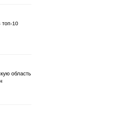
 топ-10
скую область
н