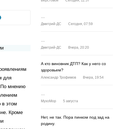
Верстовой
Сегодня, 11:57
…
Дмитрий-ДС
Сегодня, 07:59
…
Дмитрий-ДС
Вчера, 20:20
А кто виновник ДТП? Как у него со
проявлениям
здоровьем?
м для
Александр Трофимов
Вчера, 19:54
. По мнению
…
олением
MyxoMop
5 августа
 в этом
не. Кроме
Нет, не так. Пора пинком под зад на
ми
родину.