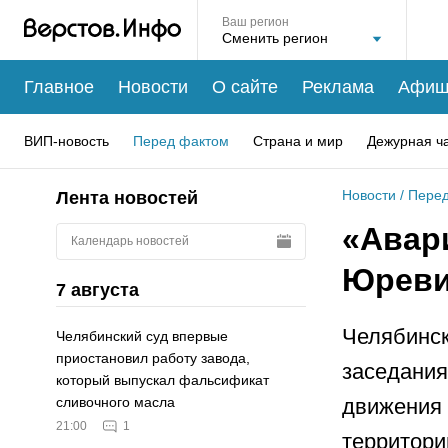
Ваш регион
Главное
Новости
О сайте
Реклама
Афиш
ВИП-новость
Перед фактом
Страна и мир
Дежурная ч
Новости
/
Перед
Лента новостей
«Авар
Календарь новостей
Юреви
7 августа
Челябинск
Челябинский суд впервые
приостановил работу завода,
заседания
который выпускал фальсификат
движения 
сливочного масла
21:00
1
территори