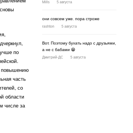
правлением
Mills
5 августа
Основы
они совсем уже. пора строже
rashton
5 августа
ия,
дчеркнул,
Вот. Поэтому бухать надо с друзьями,
а не с бабами 😁
лучше по
Дмитрий-ДС
5 августа
пейской.
я повышению
льная часть
ителей, со
ой области
м числе за