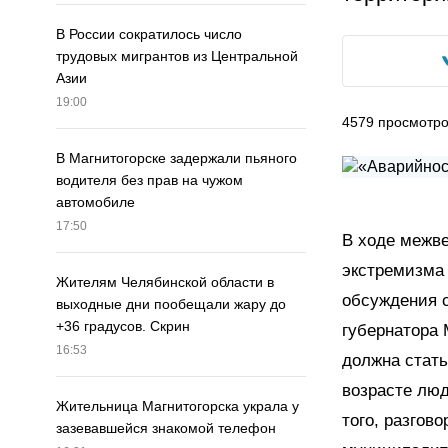
В России сократилось число
трудовых мигрантов из Центральной
Азии
19:00
4579
просмотр
В Магнитогорске задержали пьяного
водителя без прав на чужом
автомобиле
17:50
В ходе межв
экстремизма
Жителям Челябинской области в
обсуждения с
выходные дни пообещали жару до
+36 градусов. Скрин
губернатора
16:53
должна стать
возрасте лю
Жительница Магнитогорска украла у
того, разго
зазевавшейся знакомой телефон