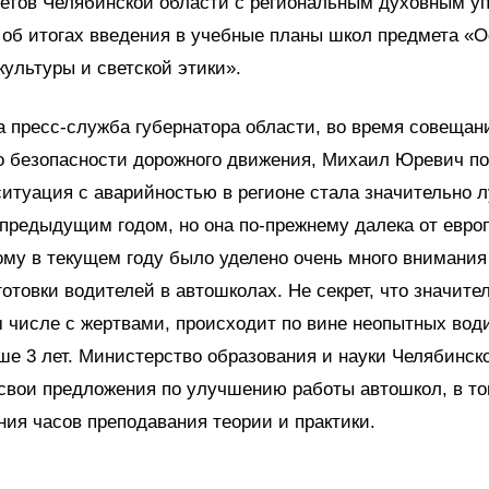
етов Челябинской области с региональным духовным у
 об итогах введения в учебные планы школ предмета «
культуры и светской этики».
 пресс-служба губернатора области, во время совещан
о безопасности дорожного движения, Михаил Юревич по
ситуация с аварийностью в регионе стала значительно 
предыдущим годом, но она по-прежнему далека от евро
ому в текущем году было уделено очень много внимани
готовки водителей в автошколах. Не секрет, что значите
м числе с жертвами, происходит по вине неопытных вод
е 3 лет. Министерство образования и науки Челябинск
свои предложения по улучшению работы автошкол, в то
ния часов преподавания теории и практики.