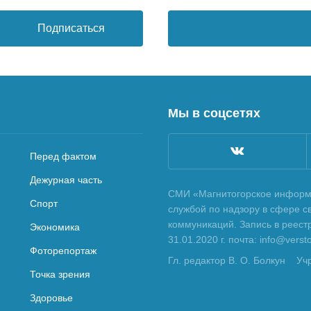
Подписаться
Мы в соцсетях
Перед фактом
Дежурная часть
СМИ «Магнитогорское информа
Спорт
службой по надзору в сфере с
коммуникаций. Запись в реес
Экономика
31.01.2020 г. почта: info@vers
Фоторепортаж
Гл. редактор В. О. Болкун
Уч
Точка зрения
Здоровье