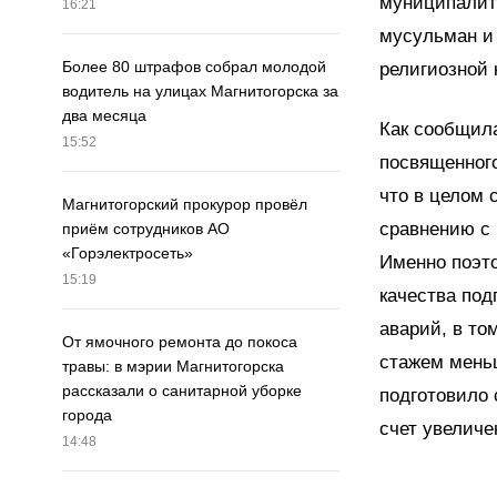
муниципалит
16:21
мусульман и
Более 80 штрафов собрал молодой
религиозной 
водитель на улицах Магнитогорска за
два месяца
Как сообщила
15:52
посвященног
что в целом 
Магнитогорский прокурор провёл
сравнению с 
приём сотрудников АО
«Горэлектросеть»
Именно поэт
15:19
качества под
аварий, в то
От ямочного ремонта до покоса
стажем меньш
травы: в мэрии Магнитогорска
рассказали о санитарной уборке
подготовило 
города
счет увеличе
14:48