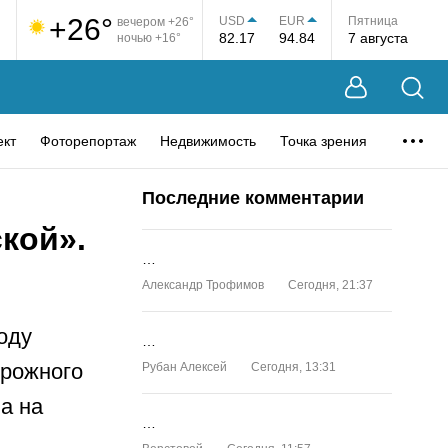
+26°
USD
EUR
Пятница
вечером +26°
82.17
94.84
7 августа
ночью +16°
ект
Фоторепортаж
Недвижимость
Точка зрения
Последние комментарии
кой».
…
и
Александр Трофимов
Сегодня, 21:37
оду
…
орожного
Рубан Алексей
Сегодня, 13:31
а на
…