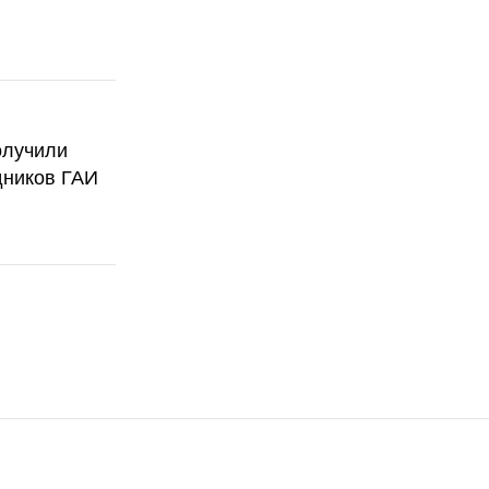
олучили
дников ГАИ