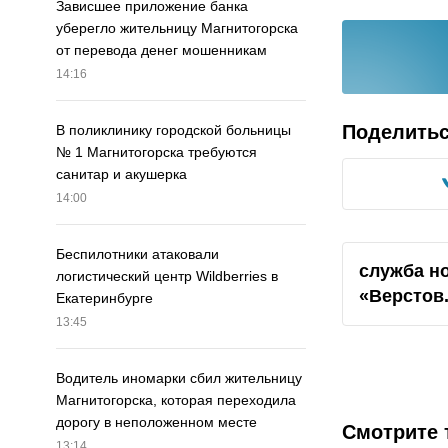
Зависшее приложение банка
уберегло жительницу Магнитогорска
от перевода денег мошенникам
14:16
Поделить
В поликлинику городской больницы
№ 1 Магнитогорска требуются
санитар и акушерка
14:00
Беспилотники атаковали
служба н
логистический центр Wildberries в
«Верстов
Екатеринбурге
13:45
Водитель иномарки сбил жительницу
Магнитогорска, которая переходила
дорогу в неположенном месте
Смотрите 
13:14