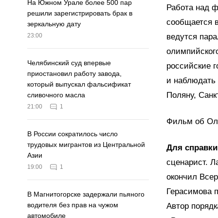
На Южном Урале более 500 пар
Работа над ф
решили зарегистрировать брак в
сообщается в
зеркальную дату
ведутся пар
23:00
олимпийского
Челябинский суд впервые
российские г
приостановил работу завода,
и наблюдать
который выпускал фальсификат
Поляну, Санк
сливочного масла
21:00
1
Фильм об Оли
В России сократилось число
трудовых мигрантов из Центральной
Для справки
Азии
сценарист. Л
19:00
1
окончил Всер
Герасимова п
В Магнитогорске задержали пьяного
водителя без прав на чужом
Автор порядк
автомобиле