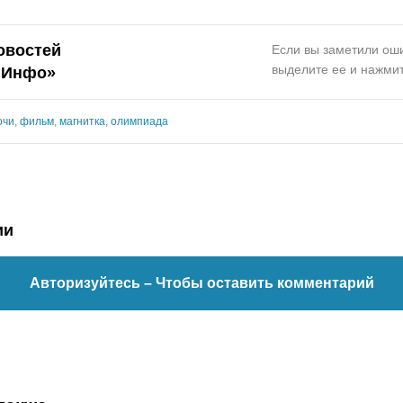
овостей
Если вы заметили оши
выделите ее и нажмит
.Инфо»
очи
,
фильм
,
магнитка
,
олимпиада
ии
Авторизуйтесь
– Чтобы оставить комментарий