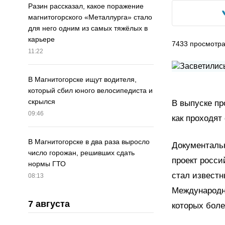
Разин рассказал, какое поражение
магнитогорского «Металлурга» стало
для него одним из самых тяжёлых в
карьере
7433
просмотр
11:22
В Магнитогорске ищут водителя,
который сбил юного велосипедиста и
скрылся
В выпуске пр
09:46
как проходя
В Магнитогорске в два раза выросло
Документаль
число горожан, решивших сдать
проект росси
нормы ГТО
стал извест
08:13
Международно
7 августа
которых боле