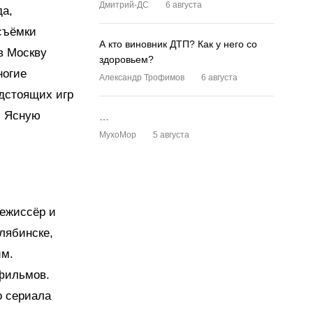
Дмитрий-ДС
6 августа
да,
съёмки
А кто виновник ДТП? Как у него со
в Москву
здоровьем?
ногие
Александр Трофимов
6 августа
едстоящих игр
и Ясную
…
MyxoMop
5 августа
режиссёр и
лябинске,
им.
-фильмов.
о сериала