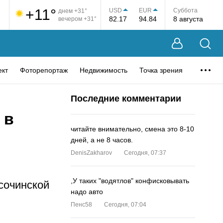
+11°
USD
EUR
Суббота
днем +31°
82.17
94.84
8 августа
вечером +31°
ект
Фоторепортаж
Недвижимость
Точка зрения
Последние комментарии
 в
читайте внимательно, смена это 8-10
дней, а не 8 часов.
DenisZakharov
Сегодня, 07:37
,У таких "водятлов" конфисковывать
сочинской
надо авто
Пенс58
Сегодня, 07:04