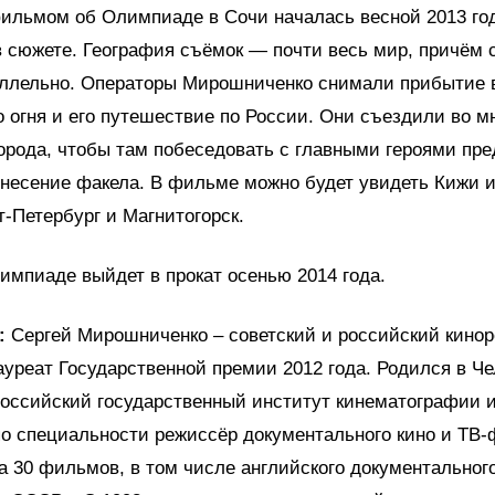
ильмом об Олимпиаде в Сочи началась весной 2013 го
 сюжете. География съёмок — почти весь мир, причём 
аллельно. Операторы Мирошниченко снимали прибытие 
 огня и его путешествие по России. Они съездили во м
орода, чтобы там побеседовать с главными героями пр
 несение факела. В фильме можно будет увидеть Кижи 
т-Петербург и Магнитогорск.
мпиаде выйдет в прокат осенью 2014 года.
:
Сергей Мирошниченко – советский и российский кино
ауреат Государственной премии 2012 года. Родился в Че
оссийский государственный институт кинематографии 
о специальности режиссёр документального кино и ТВ
а 30 фильмов, в том числе английского документальног