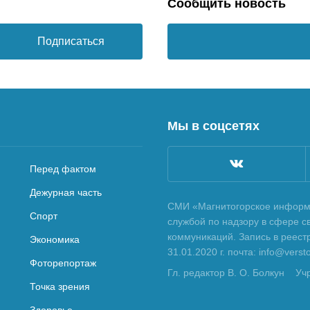
Сообщить новость
Подписаться
Мы в соцсетях
Перед фактом
Дежурная часть
СМИ «Магнитогорское информа
Спорт
службой по надзору в сфере с
коммуникаций. Запись в реес
Экономика
31.01.2020 г. почта: info@vers
Фоторепортаж
Гл. редактор В. О. Болкун
Уч
Точка зрения
Здоровье