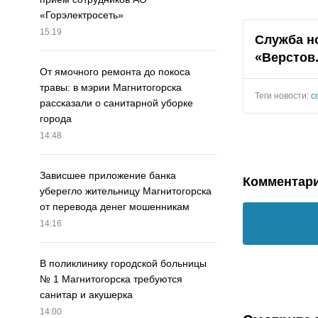
«Горэлектросеть»
15:19
Служба н
«Верстов
От ямочного ремонта до покоса
травы: в мэрии Магнитогорска
Теги новости:
с
рассказали о санитарной уборке
города
14:48
Зависшее приложение банка
Комментар
уберегло жительницу Магнитогорска
от перевода денег мошенникам
14:16
В поликлинику городской больницы
№ 1 Магнитогорска требуются
санитар и акушерка
14:00