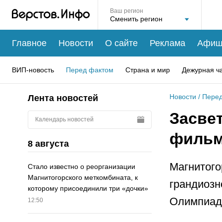
Ваш регион
Главное
Новости
О сайте
Реклама
Афиш
ВИП-новость
Перед фактом
Страна и мир
Дежурная ч
Новости
/
Перед
Лента новостей
Засвет
Календарь новостей
фильм
8 августа
Магнитого
Стало известно о реорганизации
Магнитогорского меткомбината, к
грандиозн
которому присоединили три «дочки»
Олимпиад
12:50