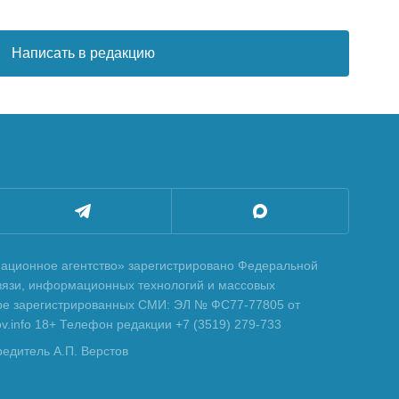
Написать в редакцию
ционное агентство» зарегистрировано Федеральной
вязи, информационных технологий и массовых
тре зарегистрированных СМИ: ЭЛ № ФС77-77805 от
tov.info 18+ Телефон редакции +7 (3519) 279-733
редитель А.П. Верстов