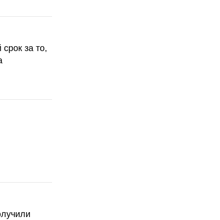
срок за то,
а
олучили