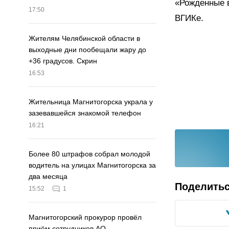
«Рожденные в
17:50
ВГИКе.
Жителям Челябинской области в
выходные дни пообещали жару до
+36 градусов. Скрин
16:53
Жительница Магнитогорска украла у
зазевавшейся знакомой телефон
16:21
Более 80 штрафов собрал молодой
водитель на улицах Магнитогорска за
два месяца
Поделить
15:52
1
Магнитогорский прокурор провёл
приём сотрудников АО