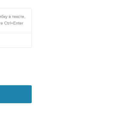
бку в тексте,
е Ctrl+Enter