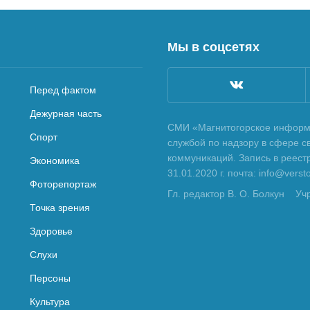
Мы в соцсетях
Перед фактом
Дежурная часть
СМИ «Магнитогорское информа
Спорт
службой по надзору в сфере с
коммуникаций. Запись в реес
Экономика
31.01.2020 г. почта: info@vers
Фоторепортаж
Гл. редактор В. О. Болкун
Уч
Точка зрения
Здоровье
Слухи
Персоны
Культура