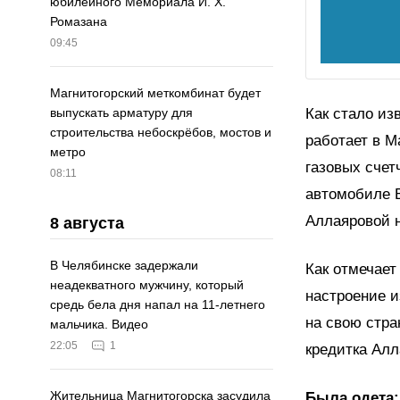
юбилейного Мемориала И. Х.
Ромазана
09:45
Магнитогорский меткомбинат будет
Как стало из
выпускать арматуру для
строительства небоскрёбов, мостов и
работает в М
метро
газовых счет
08:11
автомобиле В
Аллаяровой н
8 августа
В Челябинске задержали
Как отмечает
неадекватного мужчину, который
настроение и
средь бела дня напал на 11-летнего
на свою стра
мальчика. Видео
22:05
1
кредитка Алл
Жительница Магнитогорска засудила
Была одета: