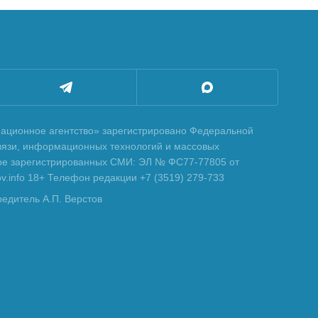
ционное агентство» зарегистрировано Федеральной
вязи, информационных технологий и массовых
тре зарегистрированных СМИ: ЭЛ № ФС77-77805 от
tov.info 18+ Телефон редакции +7 (3519) 279-733
редитель А.П. Верстов