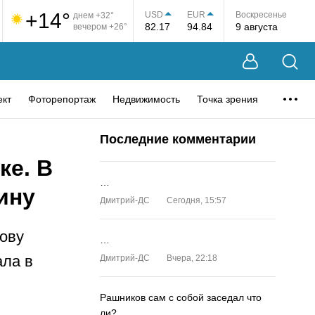
+14°
USD
EUR
Воскресенье
днем +32°
82.17
94.84
9 августа
вечером +26°
ект
Фоторепортаж
Недвижимость
Точка зрения
Последние комментарии
ке. В
…
ину
Дмитрий-ДС
Сегодня, 15:57
ову
…
ала в
Дмитрий-ДС
Вчера, 22:18
Рашников сам с собой заседал что
ли?