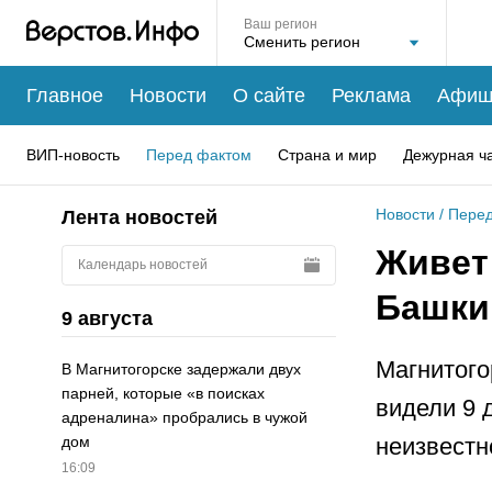
Ваш регион
Главное
Новости
О сайте
Реклама
Афиш
ВИП-новость
Перед фактом
Страна и мир
Дежурная ч
Новости
/
Перед
Лента новостей
Живет 
Календарь новостей
Башки
9 августа
Магнитого
В Магнитогорске задержали двух
парней, которые «в поисках
видели 9 
адреналина» пробрались в чужой
неизвестн
дом
16:09