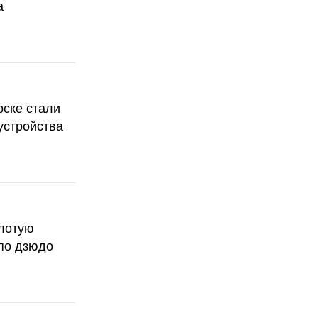
а
рске стали
устройства
олотую
по дзюдо