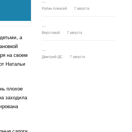
…
Рубан Алексей
7 августа
…
Верстовой
7 августа
детьми, а
тановкой
…
бря на своем
Дмитрий-ДС
7 августа
 от Натальи
ень плохое
на заходила
вирована
рные сапоги.