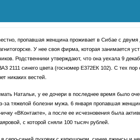
вестно, пропавшая женщина проживает в Сибае с двумя 
агнитогорске. У нее своя фирма, которая занимается ус
чиков. Родственники утверждают, что она уехала 9 дека
АЗ 2111 синего цвета (госномер Е372ЕК 102). С тех пор
ет никаких вестей.
 мать Натальи, у ее дочери в последнее время было оч
з-за тяжелой болезни мужа. 6 января пропавшая женщи
ничку «ВКонтакте», а после ее исчезновения была акти
аяровой, с которой сняли 100 тысяч рублей.
в серо-синий пуховик с капюшоном, синие джинсы и че