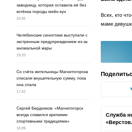
заводчицу, которая оставила её без
котёнка породы мейн-кун
Всех, кто чт
20:45
маме девушки
Челябинские синоптики выступили с
экстренным предупреждением из-за
аномальной жары
19:20
Со счёта жительницы Магнитогорска
Поделить
списали внушительную сумму, пока
она спала
17:42
Сергей Бердников: «Магнитогорск
Служба н
всегда славился крепкими
спортивными традициями»
«Верстов
16:09