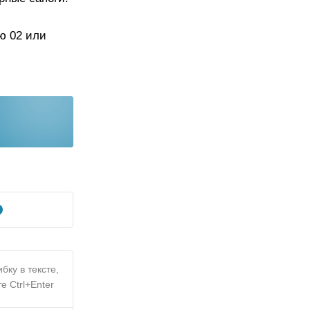
ю 02 или
бку в тексте,
е Ctrl+Enter