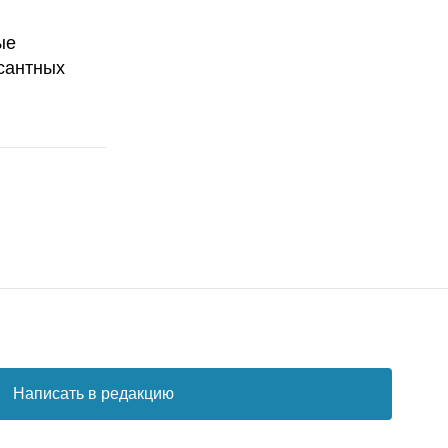
ые
сантных
Написать в редакцию