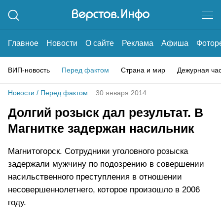
Главное
Новости
О сайте
Реклама
Афиша
Фотор
ВИП-новость
Перед фактом
Страна и мир
Дежурная ча
Новости
/
Перед фактом
30 января 2014
Долгий розыск дал результат. В
Магнитке задержан насильник
Магнитогорск. Сотрудники уголовного розыска
задержали мужчину по подозрению в совершении
насильственного преступления в отношении
несовершеннолетнего, которое произошло в 2006
году.