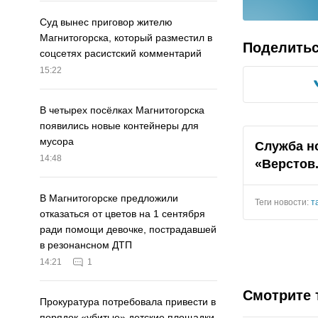
Суд вынес приговор жителю
Магнитогорска, который разместил в
Поделить
соцсетях расистский комментарий
15:22
В четырех посёлках Магнитогорска
появились новые контейнеры для
мусора
Служба н
14:48
«Верстов
В Магнитогорске предложили
Теги новости:
т
отказаться от цветов на 1 сентября
ради помощи девочке, пострадавшей
в резонансном ДТП
14:21
1
Смотрите 
Прокуратура потребовала привести в
порядок «убитые» детские площадки