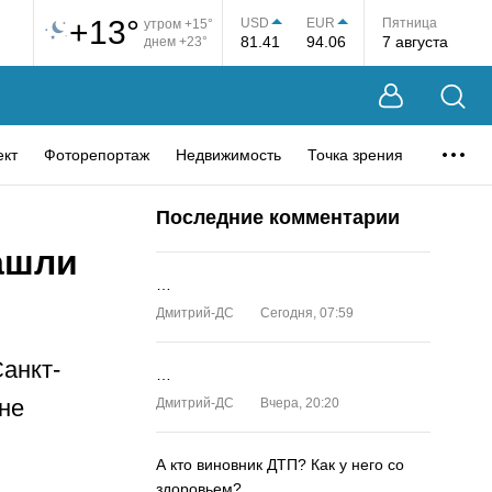
+13°
USD
EUR
Пятница
утром +15°
81.41
94.06
7 августа
днем +23°
ект
Фоторепортаж
Недвижимость
Точка зрения
Последние комментарии
нашли
…
Дмитрий-ДС
Сегодня, 07:59
анкт-
…
не
Дмитрий-ДС
Вчера, 20:20
А кто виновник ДТП? Как у него со
здоровьем?