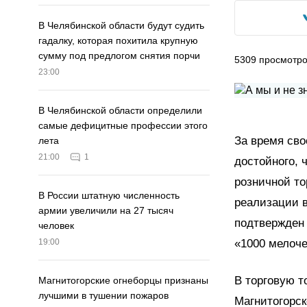
В Челябинской области будут судить
гадалку, которая похитила крупную
сумму под предлогом снятия порчи
5309
просмотр
23:00
В Челябинской области определили
самые дефицитные профессии этого
За время св
лета
21:00
1
достойного, 
розничной то
В России штатную численность
реализации в
армии увеличили на 27 тысяч
подтвержден 
человек
«1000 мелоч
19:00
В торговую т
Магнитогорские огнеборцы признаны
лучшими в тушении пожаров
Магнитогорск