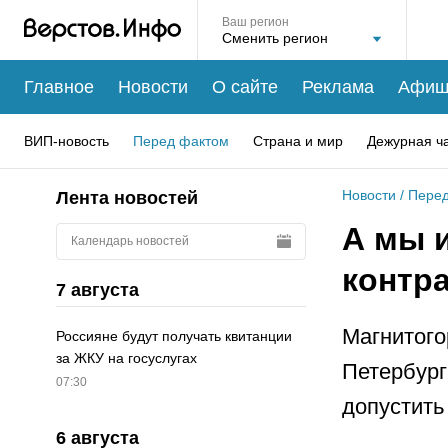
Ваш регион
Главное
Новости
О сайте
Реклама
Афиш
ВИП-новость
Перед фактом
Страна и мир
Дежурная ч
Новости
/
Перед
Лента новостей
А мы и
Календарь новостей
контр
7 августа
Магнитого
Россияне будут получать квитанции
за ЖКУ на госуслугах
Петербург
07:30
допустить
6 августа