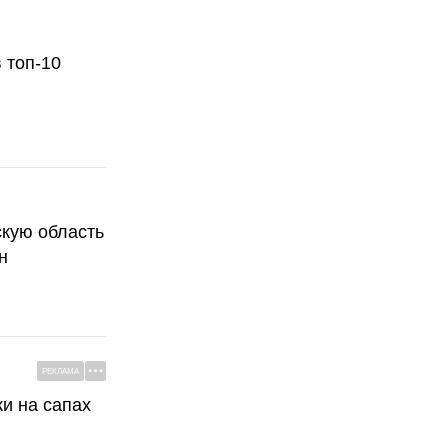
 топ-10
скую область
н
РЕКЛАМА
ки на сапах