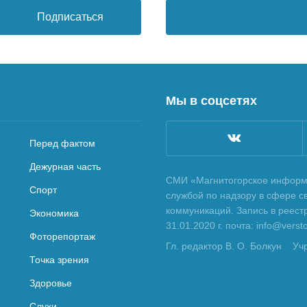
Подписаться
Мы в соцсетях
Перед фактом
Дежурная часть
СМИ «Магнитогорское информа
Спорт
службой по надзору в сфере с
коммуникаций. Запись в реес
Экономика
31.01.2020 г. почта: info@vers
Фоторепортаж
Гл. редактор В. О. Болкун
Уч
Точка зрения
Здоровье
Слухи