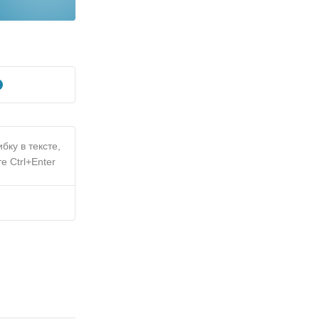
бку в тексте,
е Ctrl+Enter