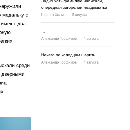
Ладно хоть фамилию написали,
бнаружили
очередная загорелая неадекватка
ю медальку с
Шерлок Холмс
5 августа
и имеют два
…
ерную
Александр Трофимов
4 августа
етких
Нечего по колодцам шарить......
Александр Трофимов
4 августа
ыскали среди
, дверными
ниц
их