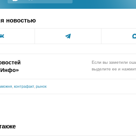
ся новостью
овостей
Если вы заметили оши
выделите ее и нажмит
.Инфо»
аможня
,
контрафакт
,
рынок
также