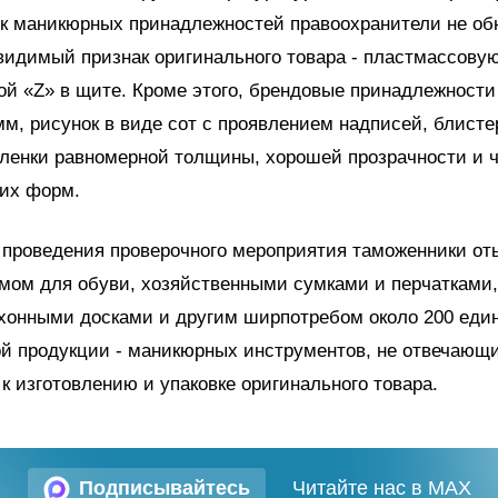
ик маникюрных принадлежностей правоохранители не о
идимый признак оригинального товара - пластмассову
ой «Z» в щите. Кроме этого, брендовые принадлежност
мм, рисунок в виде сот с проявлением надписей, блист
пленки равномерной толщины, хорошей прозрачности и ч
ких форм.
 проведения проверочного мероприятия таможенники от
емом для обуви, хозяйственными сумками и перчатками
ухонными досками и другим ширпотребом около 200 еди
ой продукции - маникюрных инструментов, не отвечающ
к изготовлению и упаковке оригинального товара.
Подписывайтесь
Читайте нас в MAX