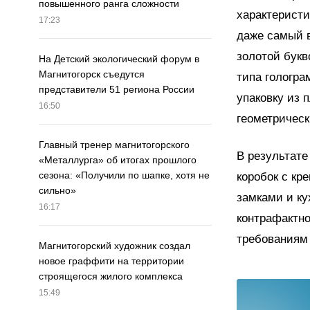
повышенного ранга сложности
характерист
17:23
даже самый в
золотой букв
На Детский экологический форум в
Магнитогорск съедутся
типа гологра
представители 51 региона России
упаковку из 
16:50
геометричес
Главный тренер магнитогорского
В результате
«Металлурга» об итогах прошлого
сезона: «Получили по шапке, хотя не
коробок с кр
сильно»
замками и к
16:17
контрафактн
требованиям 
Магнитогорский художник создал
новое граффити на территории
строящегося жилого комплекса
15:49