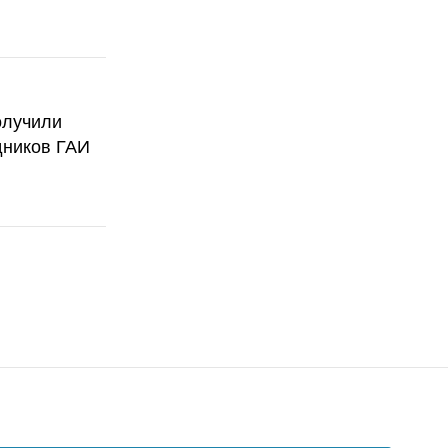
олучили
дников ГАИ