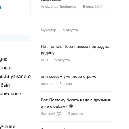
Александр Трофимов
Вчера, 19:54
…
MyxoMop
5 августа
Нет, не так. Пора пинком под зад на
родину.
цию
Mills
5 августа
тово-
ании узнали о
они совсем уже. пора строже
rashton
5 августа
 был
павильоне
Вот. Поэтому бухать надо с друзьями,
а не с бабами 😁
Дмитрий-ДС
5 августа
зучении