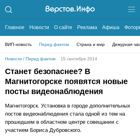
Главное
Новости
О сайте
Реклама
Афиша
Фотор
ВИП-новость
Перед фактом
Страна и мир
Дежурная ча
Новости
/
Перед фактом
15 сентября 2014
Станет безопаснее? В
Магнитогорске появятся новые
посты видеонаблюдения
Магнитогорск. Установка в городе дополнительных
постов видеонаблюдения стала одной из тем на
прошедшем в областном центре совещании с
участием Бориса Дубровского.