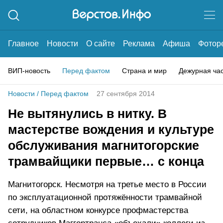
Главное
Новости
О сайте
Реклама
Афиша
Фотор
ВИП-новость
Перед фактом
Страна и мир
Дежурная ча
Новости
/
Перед фактом
27 сентября 2014
Не вытянулись в нитку. В
мастерстве вождения и культуре
обслуживания магнитогорские
трамвайщики первые… с конца
Магнитогорск. Несмотря на третье место в России
по эксплуатационной протяжённости трамвайной
сети, на областном конкурсе профмастерства