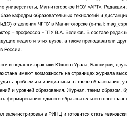
ие университеты, Магнитогорское НОУ «АРТ». Редакция
 базе кафедры образовательных технологий и дистанци
иДО) отделения ЧГПУ в Магнитогорске (e-mail: mag_cspu
ктор – профессор ЧГПУ В.А. Беликов. В составе редакц
едущие педагоги этих вузов, а также преподаватели дру
в России.
оги и педагоги-практики Южного Урала, Башкирии, друг
ахстана имеют возможность на страницах журнала выск
удить проблемы и инициативы в сфере образования, уз
ений и уровней образования. Журнал, таким образом, б
ть формированию единого образовательного пространс
ал зарегистрирован в РИНЦ и готовится стать «ваковски