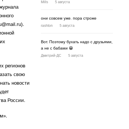
Mills
5 августа
 журнала
онного
они совсем уже. пора строже
@mail.ru).
rashton
5 августа
ионной
гих
Вот. Поэтому бухать надо с друзьями,
а не с бабами 😁
Дмитрий-ДС
5 августа
их регионов
азать свою
нать новости
удет
тва России.
м».