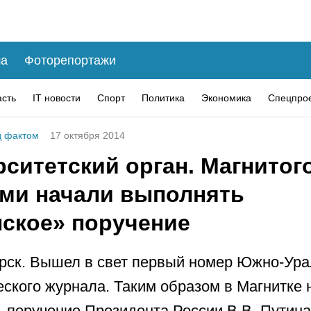
а
Фоторепортажи
асть
IT новости
Спорт
Политика
Экономика
Спецпро
 фактом
17 октября 2014
рситетский орган. Магнито
ми начали выполнять
нское» поручение
рск. Вышел в свет первый номер Южно-Ура
еского журнала. Таким образом в Магнитке 
 поручение Президента России В.В. Путин