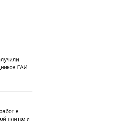
олучили
дников ГАИ
работ в
ой плитке и