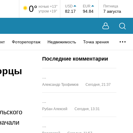
0°
USD
EUR
Пятница
ночью +13°
82.17
94.84
7 августа
утром +19°
ект
Фоторепортаж
Недвижимость
Точка зрения
Последние комментарии
горцы
…
Александр Трофимов
Сегодня, 21:37
…
Рубан Алексей
Сегодня, 13:31
льского
начали
…
а…