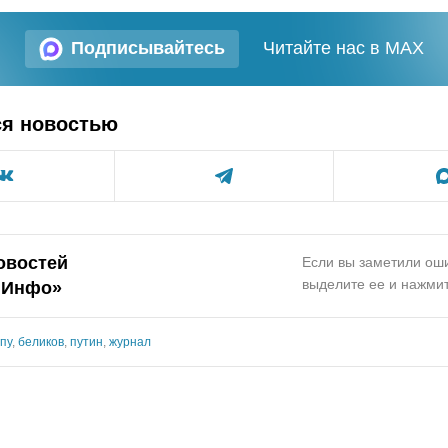
Подписывайтесь
Читайте нас в MAX
ся новостью
овостей
Если вы заметили оши
выделите ее и нажмит
.Инфо»
гпу
,
беликов
,
путин
,
журнал