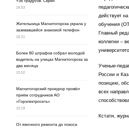
+36 градусов. Скрин
педагогическ
16:53
действует на
Жительница Магнитогорска украла у
обучения (ОТ
зазевавшейся знакомой телефон
Главный реда
16:21
коллегии – в
университето
Более 80 штрафов собрал молодой
водитель на улицах Магнитогорска за
Ученые-педаг
два месяца
15:52
России и Каз
позицию, обс
Магнитогорский прокурор провёл
всех направл
приём сотрудников АО
способствова
«Горэлектросеть»
15:19
Кстати, журн
От ямочного ремонта до покоса