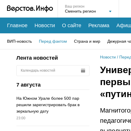
Ваш регион
Главное
Новости
О сайте
Реклама
Афиш
ВИП-новость
Перед фактом
Страна и мир
Дежурная ч
Новости
/
Перед
Лента новостей
Униве
Календарь новостей
первы
7 августа
«пути
На Южном Урале более 500 пар
решили зарегистрировать брак в
Магнитого
зеркальную дату
23:00
педагогич
выполнять