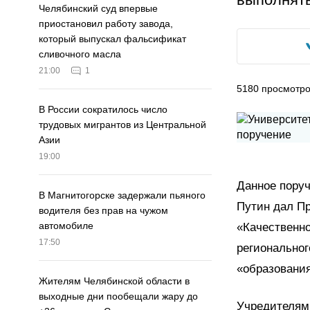
Челябинский суд впервые
приостановил работу завода,
который выпускал фальсификат
сливочного масла
21:00
1
5180
просмотр
В России сократилось число
трудовых мигрантов из Центральной
Азии
19:00
Данное поруч
В Магнитогорске задержали пьяного
Путин дал П
водителя без прав на чужом
автомобиле
«Качественно
17:50
региональног
«образования
Жителям Челябинской области в
выходные дни пообещали жару до
Учредителям