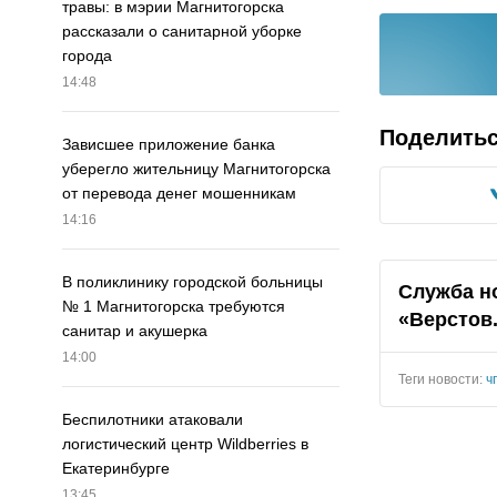
травы: в мэрии Магнитогорска
рассказали о санитарной уборке
города
14:48
Поделить
Зависшее приложение банка
уберегло жительницу Магнитогорска
от перевода денег мошенникам
14:16
В поликлинику городской больницы
Служба н
№ 1 Магнитогорска требуются
«Верстов
санитар и акушерка
14:00
Теги новости:
ч
Беспилотники атаковали
логистический центр Wildberries в
Екатеринбурге
13:45