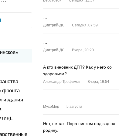
Верстовой
Сегодня, 11:57
…
Дмитрий-ДС
Сегодня, 07:59
…
Дмитрий-ДС
Вчера, 20:20
А кто виновник ДТП? Как у него со
здоровьем?
ранства
Александр Трофимов
Вчера, 19:54
о фронта
…
м издания
MyxoMop
5 августа
х
тин).
Нет, не так. Пора пинком под зад на
родину.
дарственные