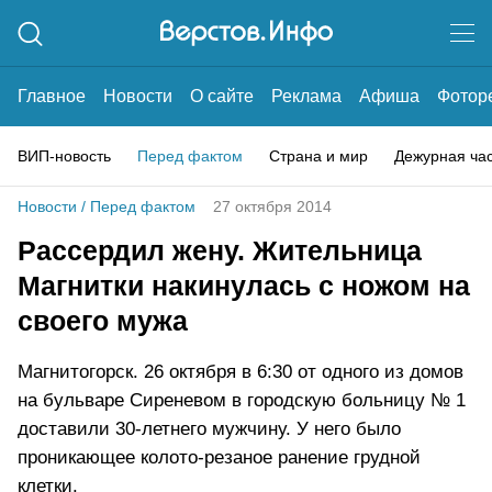
Главное
Новости
О сайте
Реклама
Афиша
Фотор
ВИП-новость
Перед фактом
Страна и мир
Дежурная ча
Новости
/
Перед фактом
27 октября 2014
Рассердил жену. Жительница
Магнитки накинулась с ножом на
своего мужа
Магнитогорск. 26 октября в 6:30 от одного из домов
на бульваре Сиреневом в городскую больницу № 1
доставили 30-летнего мужчину. У него было
проникающее колото-резаное ранение грудной
клетки.