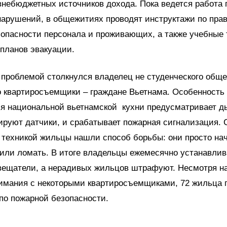
внебюджетных источников дохода. Пока ведется работа 
нарушений, в общежитиях проводят инструктажи по пра
опасности персонала и проживающих, а также учебные 
 планов эвакуации.
проблемой столкнулся владелец не студенческого общ
о квартиросъемщики – граждане Вьетнама. Особенность
я национальной вьетнамской кухни предусматривает д
ируют датчики, и срабатывает пожарная сигнализация. 
техникой жильцы нашли способ борьбы: они просто на
или ломать. В итоге владельцы ежемесячно устанавли
вещатели, а нерадивых жильцов штрафуют. Несмотря на
имания с некоторыми квартиросъемщиками, 72 жильца
по пожарной безопасности.