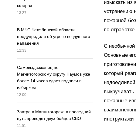
изыскать из 
сферах
устранению 
13:27
пожарной без
по отработке
В МЧС Челябинской области
предупредили об угрозе воздушного
нападения
С необычной 
12:33
Основные ег
приготовлени
Самовыдвиженец по
который реаг
Магнитогорскому округу Наумов уже
более 14 часов сдает подписи в
надоедливой 
избирком
выкручивать 
12:00
пожарные из
взаимонепон
Завтра в Магнитогорске в последний
инструктажи 
путь проводят двух бойцов СВО
11:51