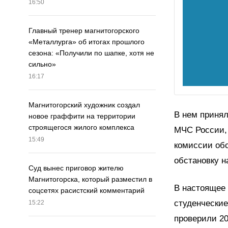
16:50
Главный тренер магнитогорского
«Металлурга» об итогах прошлого
сезона: «Получили по шапке, хотя не
сильно»
16:17
Магнитогорский художник создал
В нем приня
новое граффити на территории
строящегося жилого комплекса
МЧС России,
15:49
комиссии об
обстановку н
Суд вынес приговор жителю
Магнитогорска, который разместил в
В настоящее 
соцсетях расистский комментарий
студенческие
15:22
проверили 2