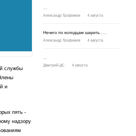
…
Александр Трофимов
4 августа
Нечего по колодцам шарить......
Александр Трофимов
4 августа
…
Дмитрий-ДС
4 августа
ой службы
Члены
й и
орых пять -
ному надзору
бованиям