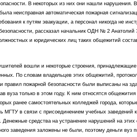
опасности. В некоторых из них они нашли нарушения. В
была неисправная автоматическая пожарная сигнализац
бования к путям эвакуации, а персонал никогда не инс
безопасности, рассказал начальник ОДН № 2 Анатолий 
олжностных и юридических лиц таких общежитий соста
рушителей вошли и некоторые строения, принадлежащие
енных. По словам владельцев этих общежитий, протоко
и правил пожарной безопасности были выписаны на зда
ав вуза только в этом году. К ним относятся общежити
орых ранее самостоятельных колледжей города, которы
ь МГТУ в связи с присоединением учебных заведений к
. Денежные средства на устранение нарушений на этих 
ого заведения заложены не были, поэтому деньги вуз 