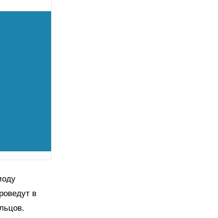
иоду
роведут в
льцов.