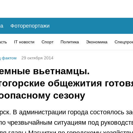
а
Фоторепортажи
асть
IT новости
Спорт
Политика
Экономика
Спецпро
 фактом
29 октября 2014
емные вьетнамцы.
тогорские общежития готов
оопасному сезону
рск. В администрации города состоялось з
по чрезвычайным ситуациям под руководст
ля главы Магнитки по городскому хозяйств