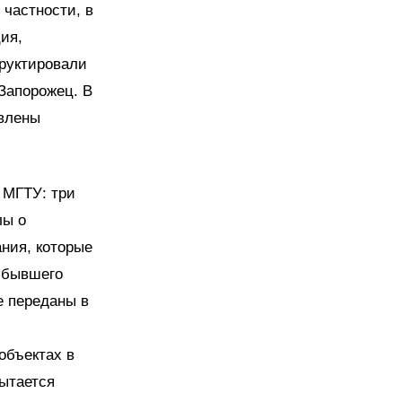
 частности, в
ия,
труктировали
Запорожец. В
влены
 МГТУ: три
лы о
ния, которые
я бывшего
е переданы в
объектах в
пытается