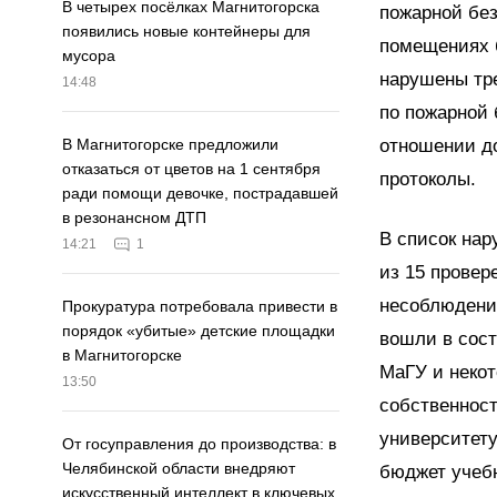
В четырех посёлках Магнитогорска
пожарной без
появились новые контейнеры для
помещениях 
мусора
нарушены тре
14:48
по пожарной 
отношении д
В Магнитогорске предложили
отказаться от цветов на 1 сентября
протоколы.
ради помощи девочке, пострадавшей
в резонансном ДТП
В список на
14:21
1
из 15 провер
несоблюдени
Прокуратура потребовала привести в
порядок «убитые» детские площадки
вошли в сост
в Магнитогорске
МаГУ и некот
13:50
собственност
университету
От госуправления до производства: в
Челябинской области внедряют
бюджет учебн
искусственный интеллект в ключевых