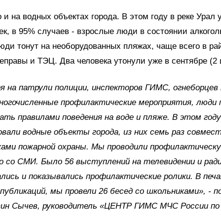
о и на водных объектах города. В этом году в реке Урал 
ек, в 95% случаев - взрослые люди в состоянии алкогол
юди тонут на необорудованных пляжах, чаще всего в ра
еправы и ТЭЦ. Два человека утонули уже в сентябре (2 
 на патрули полиции, инспекторов ГИМС, огнеборцев
многочисленные профилактические мероприятия, люди
ать правилами поведения на воде и пляже. В этом году
вали водные объекты города, из них семь раз совмест
ками пожарной охраны. Мы проводили профилактическ
 со СМИ. Было 56 выступлений на телевидении и ради
лись и показывались профилактические ролики. В пе
публикаций, мы провели 26 бесед со школьниками», - 
ин Сычев, руководитель «ЦЕНТР ГИМС МЧС России по
.