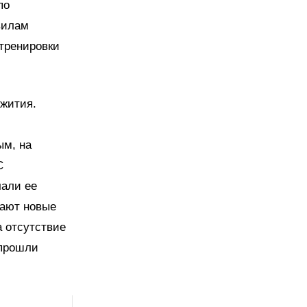
по
вилам
тренировки
ежития.
ым, на
С
чали ее
вают новые
 отсутствие
 прошли