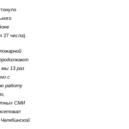
утонуло
ьного
йоне
и 27 числа).
 пожарной
 продолжают
 мы 13 раз
но с
ую работу
о,
чатных СМИ
посетовал
 Челябинской