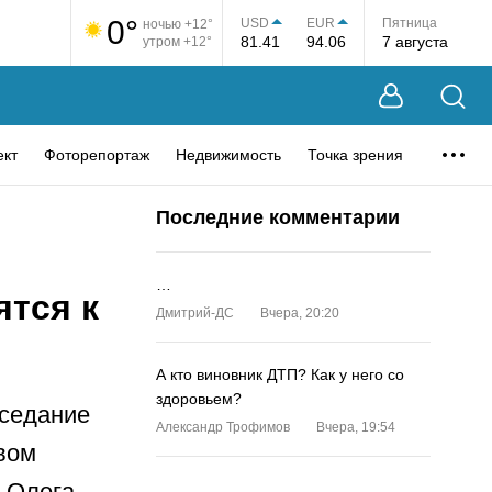
0°
USD
EUR
Пятница
ночью +12°
81.41
94.06
7 августа
утром +12°
ект
Фоторепортаж
Недвижимость
Точка зрения
Последние комментарии
…
ятся к
Дмитрий-ДС
Вчера, 20:20
А кто виновник ДТП? Как у него со
здоровьем?
аседание
Александр Трофимов
Вчера, 19:54
вом
у Олега
…