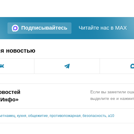
Подписывайтесь
Читайте нас в MAX
ся новостью
овостей
Если вы заметили оши
выделите ее и нажмит
.Инфо»
ьетнамец
,
кухня
,
общежитие
,
противопожарная
,
безопасность
,
а10