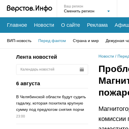
Ваш регион
Главное
Новости
О сайте
Реклама
Афиш
ВИП-новость
Перед фактом
Страна и мир
Дежурная ч
Новости
/
Перед
Лента новостей
Пробл
Календарь новостей
Магни
6 августа
пожар
В Челябинской области будут судить
гадалку, которая похитила крупную
Магнитого
сумму под предлогом снятия порчи
23:00
комиссии 
заместите