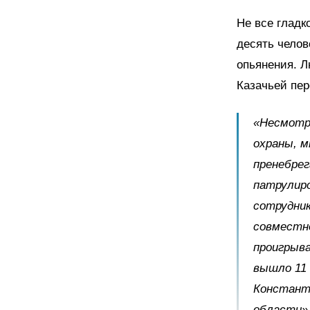
Не все гладк
десять челов
опьянения. Л
Казачьей пер
«Несмотря
охраны, 
пренебрег
патрулиро
сотрудни
совместно
проигрыва
вышло 11 
Констант
области»