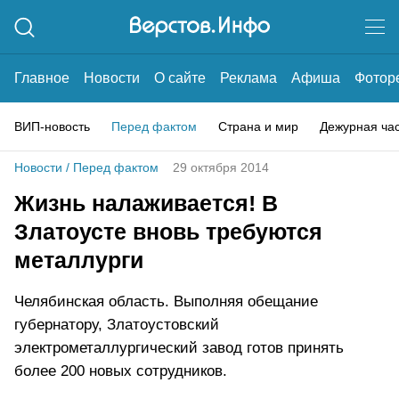
Главное
Новости
О сайте
Реклама
Афиша
Фотор
ВИП-новость
Перед фактом
Страна и мир
Дежурная ча
Новости
/
Перед фактом
29 октября 2014
Жизнь налаживается! В
Златоусте вновь требуются
металлурги
Челябинская область. Выполняя обещание
губернатору, Златоустовский
электрометаллургический завод готов принять
более 200 новых сотрудников.