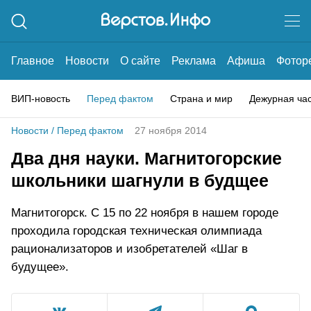
Главное
Новости
О сайте
Реклама
Афиша
Фотор
ВИП-новость
Перед фактом
Страна и мир
Дежурная ча
Новости
/
Перед фактом
27 ноября 2014
Два дня науки. Магнитогорские
школьники шагнули в будщее
Магнитогорск. С 15 по 22 ноября в нашем городе
проходила городская техническая олимпиада
рационализаторов и изобретателей «Шаг в
будущее».