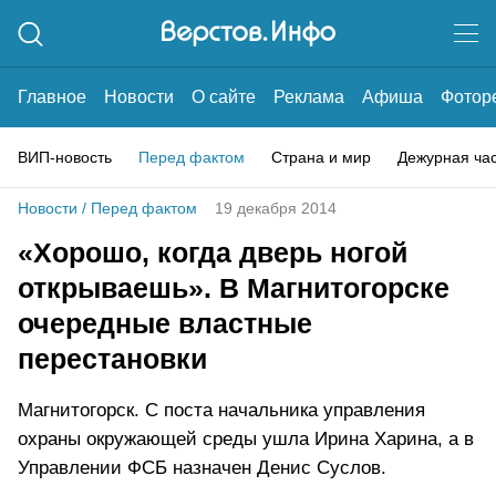
Главное
Новости
О сайте
Реклама
Афиша
Фотор
ВИП-новость
Перед фактом
Страна и мир
Дежурная ча
Новости
/
Перед фактом
19 декабря 2014
«Хорошо, когда дверь ногой
открываешь». В Магнитогорске
очередные властные
перестановки
Магнитогорск. С поста начальника управления
охраны окружающей среды ушла Ирина Харина, а в
Управлении ФСБ назначен Денис Суслов.