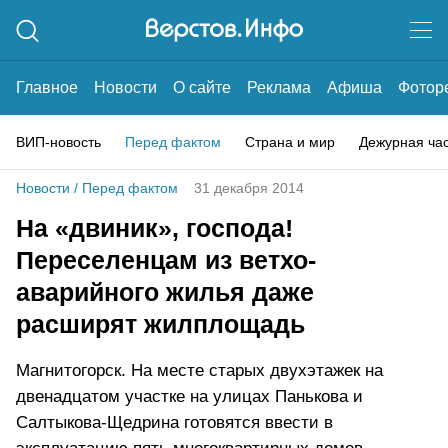
Главное
Новости
О сайте
Реклама
Афиша
Фотор
ВИП-новость
Перед фактом
Страна и мир
Дежурная ча
Новости
/
Перед фактом
31 декабря 2014
На «двиник», господа!
Переселенцам из ветхо-
аварийного жилья даже
расширят жилплощадь
Магнитогорск. На месте старых двухэтажек на
двенадцатом участке на улицах Панькова и
Салтыкова-Щедрина готовятся ввести в