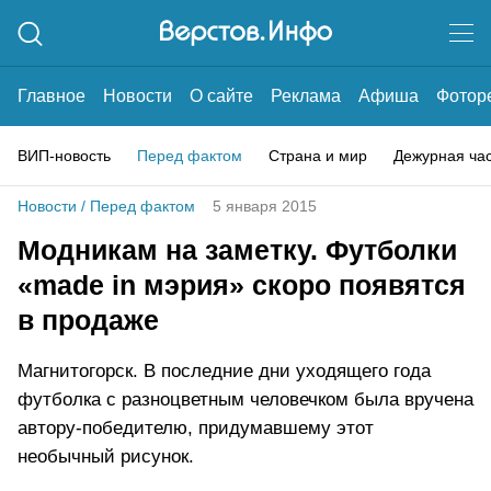
Главное
Новости
О сайте
Реклама
Афиша
Фотор
ВИП-новость
Перед фактом
Страна и мир
Дежурная ча
Новости
/
Перед фактом
5 января 2015
Модникам на заметку. Футболки
«made in мэрия» скоро появятся
в продаже
Магнитогорск. В последние дни уходящего года
футболка с разноцветным человечком была вручена
автору-победителю, придумавшему этот
необычный рисунок.