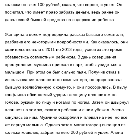
коляски он взял 100 рублей, сказал, что вернет, и ушел. Он
посчитал, что имеет право забрать деньги, ведь ранее он
давал своей бывшей средства на содержание ребенка.
Женщина в целом подтвердила рассказ бывшего сожителя,
разбавив его некоторыми подробностями. Как оказалось, они
сожительствовали с 2011 по 2013 годы, успев за это время
обзавестись совместным ребенком. В день совершения
преступления мужчина приехал в парк, чтобы увидеться с
малышом. При этом он был сильно пьян. Получив отказ в
использовании планшетного компьютера, он приревновал
бывшую возлюбленную к кому-то, и они поссорились. В пылу
конфликта обвиняемый ударил женщину планшетом по
голове, руками по лицу и ногами по ногам. Затем он швырнул
планшет на землю, схватил ребенка и с ним убежал. Алена
кинулась за ним. Мужчина оскорблял и плевал на нее, но все
же вернул малыша. Однако затем магнитогорец вытащил из
коляски кошелек, забрал из него 200 рублей и ушел. Алена