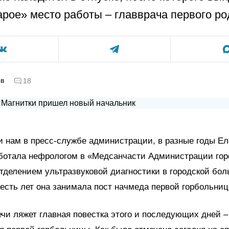
арое» место работы – главврача первого р
ов
18
 нам в пресс-службе администрации, в разные годы Ел
ботала нефрологом в «Медсанчасти Администрации гор
тделением ультразвуковой диагностики в городской бо
сть лет она занимала пост начмеда первой горбольниц
ечи ляжет главная повестка этого и последующих дней –