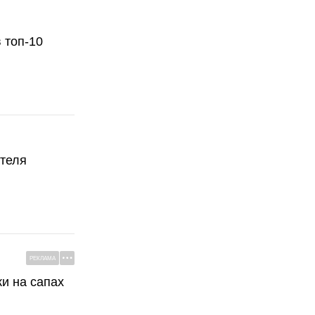
 топ-10
ателя
РЕКЛАМА
ки на сапах