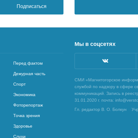
Подписаться
Мы в соцсетях
Перед фактом
Дежурная часть
СМИ «Магнитогорское информа
Спорт
службой по надзору в сфере с
коммуникаций. Запись в реес
Экономика
31.01.2020 г. почта: info@vers
Фоторепортаж
Гл. редактор В. О. Болкун
Уч
Точка зрения
Здоровье
Слухи