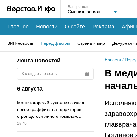
Ваш регион
Главное
Новости
О сайте
Реклама
Афиш
ВИП-новость
Перед фактом
Страна и мир
Дежурная ч
Новости
/
Перед
Лента новостей
В мед
Календарь новостей
начал
6 августа
Исполняю
Магнитогорский художник создал
новое граффити на территории
здравоохр
строящегося жилого комплекса
главврача
15:49
Богданов 