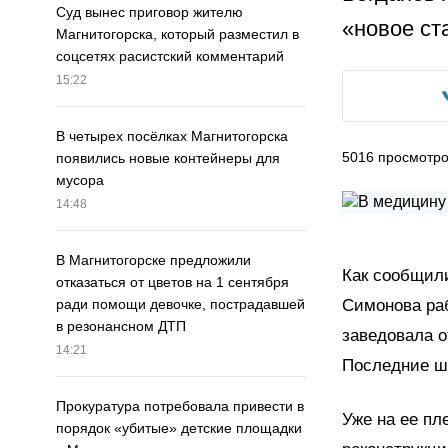
Суд вынес приговор жителю
«новое ст
Магнитогорска, который разместил в
соцсетях расистский комментарий
15:22
В четырех посёлках Магнитогорска
5016
просмотр
появились новые контейнеры для
мусора
14:48
В Магнитогорске предложили
Как сообщили
отказаться от цветов на 1 сентября
Симонова ра
ради помощи девочке, пострадавшей
в резонансном ДТП
заведовала о
14:21
Последние ше
Прокуратура потребовала привести в
Уже на ее пл
порядок «убитые» детские площадки