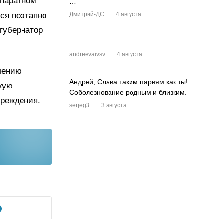
ппаратном
…
ся поэтапно
Дмитрий-ДС
4 августа
 губернатор
…
andreevaivsv
4 августа
влению
Андрей, Слава таким парням как ты!
кую
Соболезнование родным и близким.
чреждения.
serjeg3
3 августа