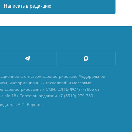
Написать в редакцию
ционное агентство» зарегистрировано Федеральной
вязи, информационных технологий и массовых
тре зарегистрированных СМИ: ЭЛ № ФС77-77805 от
tov.info 18+ Телефон редакции +7 (3519) 279-733
редитель А.П. Верстов