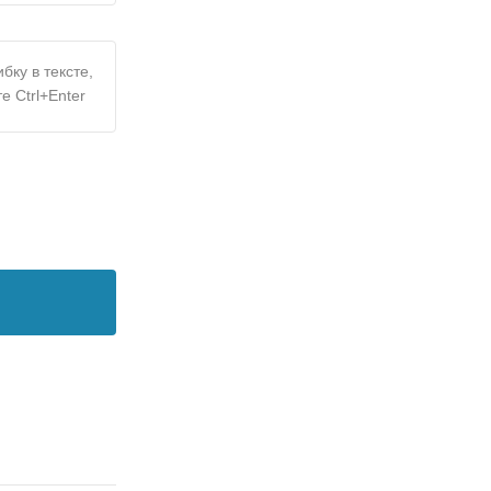
бку в тексте,
е Ctrl+Enter