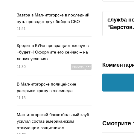
Завтра в Магнитогорске в последний
служба н
путь проводят двух бойцов СВО
"
Верстов
11:51
Кредит в КУБе превращает «хочу» в
«будет»! Оформите его сейчас – на
легких условиях
Комментар
11:30
РЕКЛАМА
В Магнитогорске полицейские
раскрыли кражу велосипеда
11:13
Магнитогорский баскетбольный клуб
усилил состав американским
Смотрите 
атакующим защитником