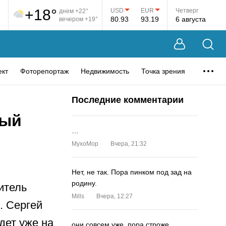
+18°
USD
EUR
Четверг
днем +22°
80.93
93.19
6 августа
вечером +19°
ект
Фоторепортаж
Недвижимость
Точка зрения
Последние комментарии
вый
…
MyxoMop
Вчера, 21:32
Нет, не так. Пора пинком под зад на
родину.
итель
Mills
Вчера, 12:27
. Сергей
дет уже на
они совсем уже. пора строже