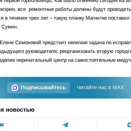
я первой горбольницы. Как было отмечено сегодня на а
 мэрии, все ремонтные работы должны будут проводить
я в течении трех лет – такую планку Магнитке поставил
р Сумин.
 Елене Симоновой предстоит нелегкая задача по испра
дыдущего руководителя: реорганизовать вторую городс
зделив перинатальный центр на самостоятельные меду
Подписывайтесь
Читайте нас в MAX
ся новостью