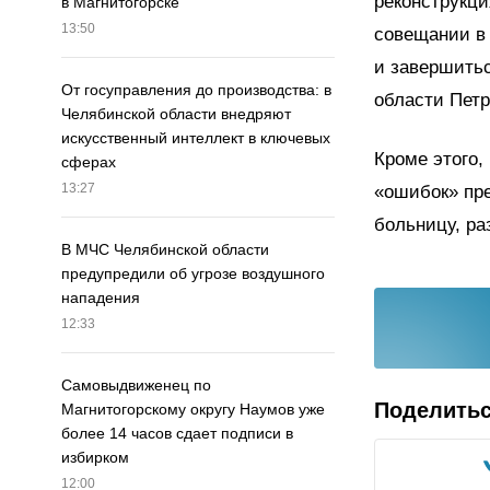
реконструкци
в Магнитогорске
13:50
совещании в
и завершитьс
От госуправления до производства: в
области Пет
Челябинской области внедряют
искусственный интеллект в ключевых
Кроме этого,
сферах
13:27
«ошибок» пре
больницу, ра
В МЧС Челябинской области
предупредили об угрозе воздушного
нападения
12:33
Самовыдвиженец по
Поделить
Магнитогорскому округу Наумов уже
более 14 часов сдает подписи в
избирком
12:00