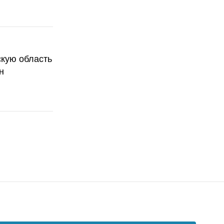
скую область
н