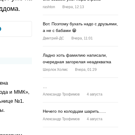
оддома.
rashton
Вчера, 12:13
Вот. Поэтому бухать надо с друзьями,
а не с бабами 😁
Дмитрий-ДС
Вчера, 11:01
Ладно хоть фамилию написали,
очередная загорелая неадекватка
Шерлок Холмс
Вчера, 01:29
ена
…
ода и ММК»,
Александр Трофимов
4 августа
льнице №1.
ы.
Нечего по колодцам шарить......
Александр Трофимов
4 августа