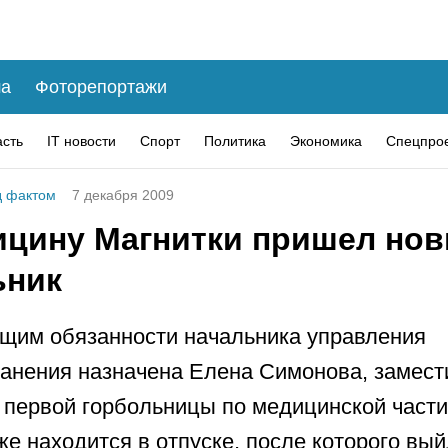
а
Фоторепортажи
асть
IT новости
Спорт
Политика
Экономика
Спецпро
 фактом
7 декабря 2009
ицину Магнитки пришел но
ьник
щим обязанности начальника управления
анения назначена Елена Симонова, замест
 первой горбольницы по медицинской части
же находится в отпуске, после которого вый