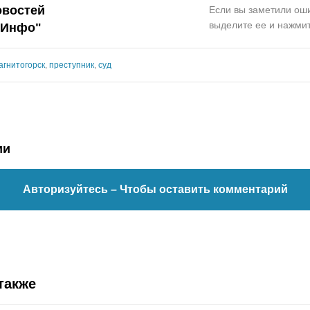
овостей
Если вы заметили оши
выделите ее и нажмит
.Инфо
"
агнитогорск
,
преступник
,
суд
ии
Авторизуйтесь
– Чтобы оставить комментарий
также