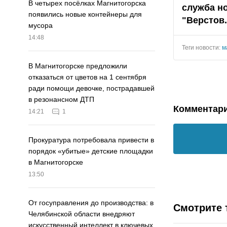
В четырех посёлках Магнитогорска
служба н
появились новые контейнеры для
"
Верстов
мусора
14:48
Теги новости:
м
В Магнитогорске предложили
отказаться от цветов на 1 сентября
ради помощи девочке, пострадавшей
в резонансном ДТП
Комментар
14:21
1
Прокуратура потребовала привести в
порядок «убитые» детские площадки
в Магнитогорске
13:50
От госуправления до производства: в
Смотрите 
Челябинской области внедряют
искусственный интеллект в ключевых