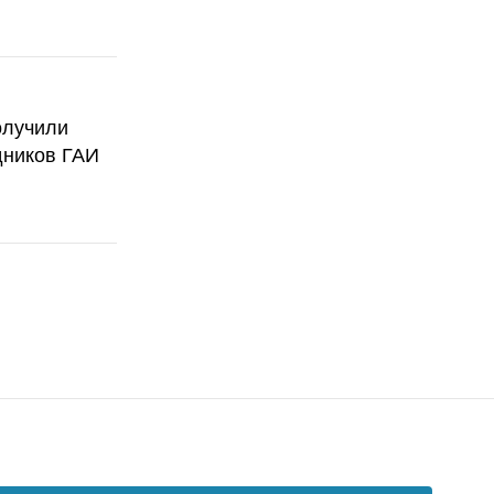
олучили
дников ГАИ