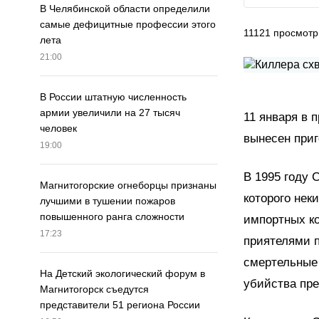
В Челябинской области определили
самые дефицитные профессии этого
11121
просмотр
лета
21:00
В России штатную численность
армии увеличили на 27 тысяч
11 января в 
человек
вынесен приг
19:00
В 1995 году 
Магнитогорские огнеборцы признаны
которого нек
лучшими в тушении пожаров
повышенного ранга сложности
импортных ко
17:23
приятелями п
смертельные 
На Детский экологический форум в
убийства пре
Магнитогорск съедутся
представители 51 региона России