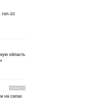
 топ-10
скую область
н
РЕКЛАМА
ки на сапах