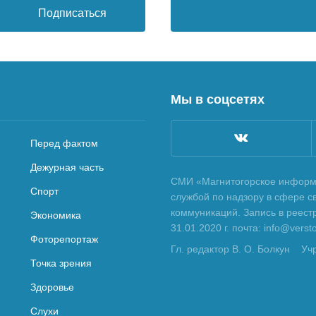
Подписаться
Мы в соцсетях
Перед фактом
Дежурная часть
СМИ «Магнитогорское информа
Спорт
службой по надзору в сфере с
коммуникаций. Запись в реес
Экономика
31.01.2020 г. почта: info@vers
Фоторепортаж
Гл. редактор В. О. Болкун
Уч
Точка зрения
Здоровье
Слухи