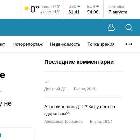
0°
USD
EUR
Пятница
ночью +13°
81.41
94.06
7 августа
утром +15°
ект
Фоторепортаж
Недвижимость
Точка зрения
Последние комментарии
е
…
Дмитрий-ДС
Вчера, 20:20
т
у не
А кто виновник ДТП? Как у него со
здоровьем?
Александр Трофимов
Вчера, 19:54
…