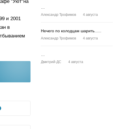
кафе "Уют"на
…
Александр Трофимов
4 августа
99 и 2001
жан в
Нечего по колодцам шарить......
 отбыванием
Александр Трофимов
4 августа
…
Дмитрий-ДС
4 августа