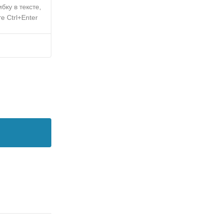
бку в тексте,
е Ctrl+Enter