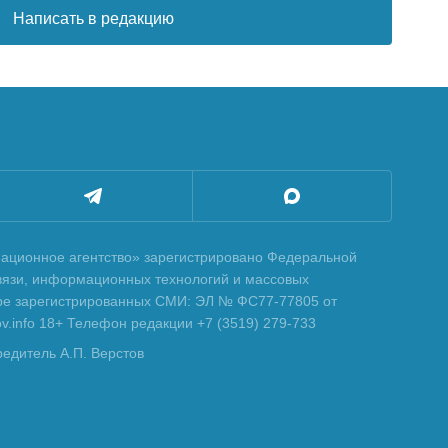
Написать в редакцию
ционное агентство» зарегистрировано Федеральной
вязи, информационных технологий и массовых
тре зарегистрированных СМИ: ЭЛ № ФС77-77805 от
tov.info 18+ Телефон редакции +7 (3519) 279-733
редитель А.П. Верстов