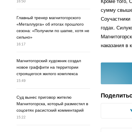
Кроме того, 
16:50
сумму свыше
Главный тренер магнитогорского
Соучастники 
«Металлурга» об итогах прошлого
годах. Силук
сезона: «Получили по шапке, хотя не
Магнитогорск
сильно»
16:17
наказания в 
Магнитогорский художник создал
новое граффити на территории
строящегося жилого комплекса
15:49
Поделить
Суд вынес приговор жителю
Магнитогорска, который разместил в
соцсетях расистский комментарий
15:22