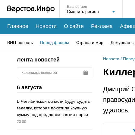
Ваш регион
Главное
Новости
О сайте
Реклама
Афиш
ВИП-новость
Перед фактом
Страна и мир
Дежурная ч
Новости
/
Перед
Лента новостей
Килле
Календарь новостей
6 августа
Дмитрий С
правосуди
В Челябинской области будут судить
гадалку, которая похитила крупную
удалось.
сумму под предлогом снятия порчи
23:00