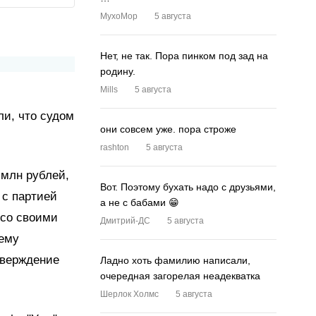
MyxoMop
5 августа
Нет, не так. Пора пинком под зад на
родину.
Mills
5 августа
ли, что судом
они совсем уже. пора строже
rashton
5 августа
 млн рублей,
Вот. Поэтому бухать надо с друзьями,
 с партией
а не с бабами 😁
 со своими
Дмитрий-ДС
5 августа
 ему
тверждение
Ладно хоть фамилию написали,
очередная загорелая неадекватка
Шерлок Холмс
5 августа