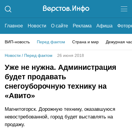
Главное
Новости
О сайте
Реклама
Афиша
Фотор
ВИП-новость
Перед фактом
Страна и мир
Дежурная ча
Новости
/
Перед фактом
26 июня 2018
Уже не нужна. Администрация
будет продавать
снегоуборочную технику на
«Авито»
Магнитогорск. Дорожную технику, оказавшуюся
невостребованной, город будет выставлять на
продажу.