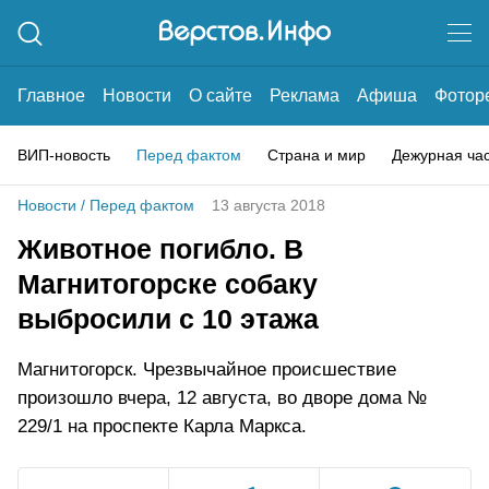
Главное
Новости
О сайте
Реклама
Афиша
Фотор
ВИП-новость
Перед фактом
Страна и мир
Дежурная ча
Новости
/
Перед фактом
13 августа 2018
Животное погибло. В
Магнитогорске собаку
выбросили с 10 этажа
Магнитогорск. Чрезвычайное происшествие
произошло вчера, 12 августа, во дворе дома №
229/1 на проспекте Карла Маркса.