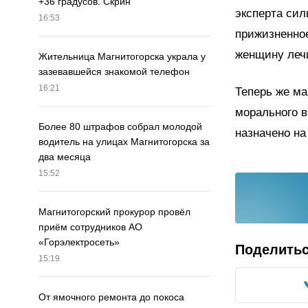
+36 градусов. Скрин
эксперта сил
16:53
прижизненное
женщину лечи
Жительница Магнитогорска украла у
зазевавшейся знакомой телефон
16:21
Теперь же ма
морального в
Более 80 штрафов собрал молодой
назначено на
водитель на улицах Магнитогорска за
два месяца
15:52
Магнитогорский прокурор провёл
приём сотрудников АО
«Горэлектросеть»
Поделить
15:19
От ямочного ремонта до покоса