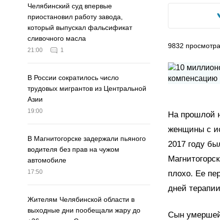
Челябинский суд впервые
приостановил работу завода,
который выпускал фальсификат
сливочного масла
9832
просмотр
21:00
1
В России сократилось число
трудовых мигрантов из Центральной
Азии
19:00
На прошлой 
женщины с ис
В Магнитогорске задержали пьяного
2017 году бы
водителя без прав на чужом
Магнитогорск
автомобиле
17:50
плохо. Ее пе
дней терапи
Жителям Челябинской области в
выходные дни пообещали жару до
Сын умершей 