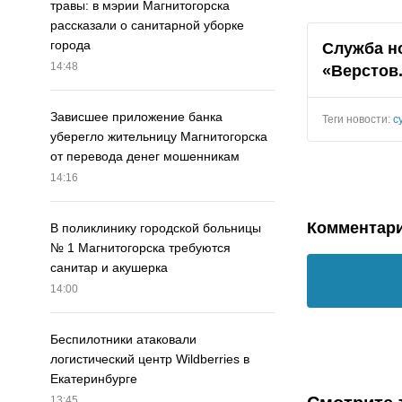
травы: в мэрии Магнитогорска
рассказали о санитарной уборке
города
Служба н
14:48
«Верстов
Зависшее приложение банка
Теги новости:
с
уберегло жительницу Магнитогорска
от перевода денег мошенникам
14:16
Комментар
В поликлинику городской больницы
№ 1 Магнитогорска требуются
санитар и акушерка
14:00
Беспилотники атаковали
логистический центр Wildberries в
Екатеринбурге
13:45