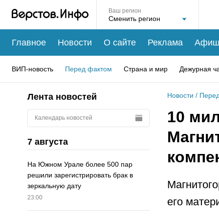
Ваш регион
Главное
Новости
О сайте
Реклама
Афиш
ВИП-новость
Перед фактом
Страна и мир
Дежурная ч
Новости
/
Перед
Лента новостей
10 мил
Календарь новостей
Магни
7 августа
компе
На Южном Урале более 500 пар
решили зарегистрировать брак в
Магнитого
зеркальную дату
23:00
его матер