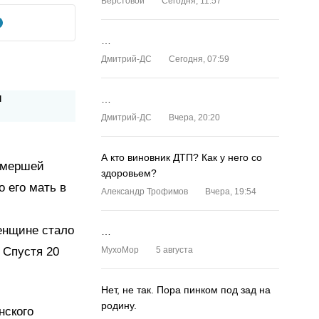
Верстовой
Сегодня, 11:57
…
Дмитрий-ДС
Сегодня, 07:59
…
Дмитрий-ДС
Вчера, 20:20
А кто виновник ДТП? Как у него со
умершей
здоровьем?
 его мать в
Александр Трофимов
Вчера, 19:54
женщине стало
…
 Спустя 20
MyxoMop
5 августа
Нет, не так. Пора пинком под зад на
родину.
нского