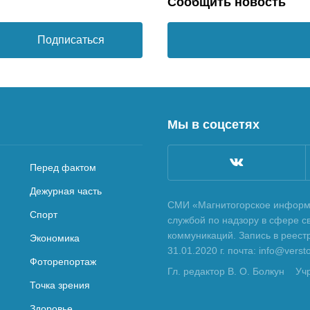
Сообщить новость
Подписаться
Мы в соцсетях
Перед фактом
Дежурная часть
СМИ «Магнитогорское информа
Спорт
службой по надзору в сфере с
коммуникаций. Запись в реес
Экономика
31.01.2020 г. почта: info@vers
Фоторепортаж
Гл. редактор В. О. Болкун
Уч
Точка зрения
Здоровье