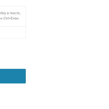
бку в тексте,
е Ctrl+Enter