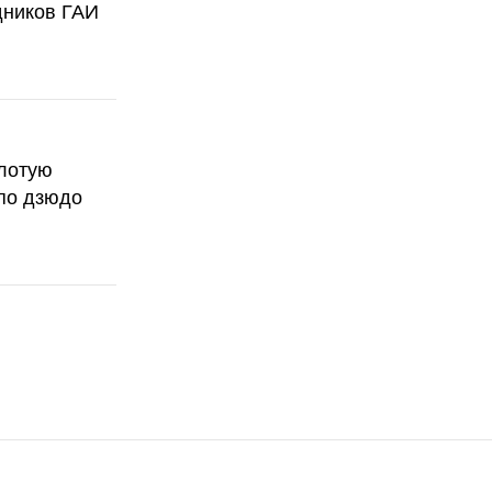
дников ГАИ
олотую
по дзюдо