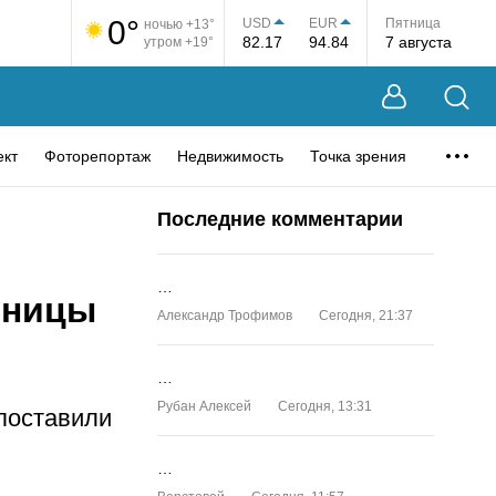
0°
USD
EUR
Пятница
ночью +13°
82.17
94.84
7 августа
утром +19°
ект
Фоторепортаж
Недвижимость
Точка зрения
Последние комментарии
…
ьницы
Александр Трофимов
Сегодня, 21:37
…
Рубан Алексей
Сегодня, 13:31
 поставили
…