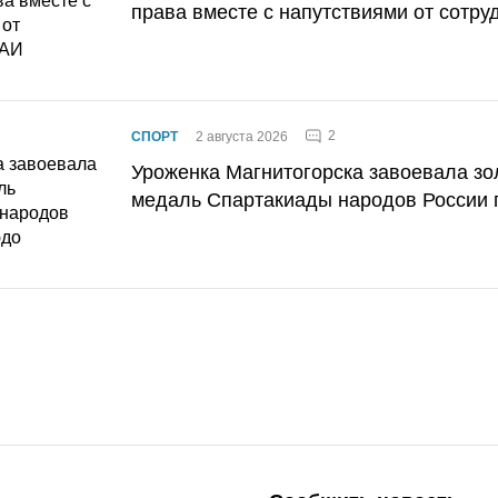
права вместе с напутствиями от сотру
2
СПОРТ
2 августа 2026
Уроженка Магнитогорска завоевала з
медаль Спартакиады народов России 