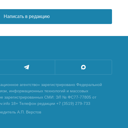
Написать в редакцию
ционное агентство» зарегистрировано Федеральной
вязи, информационных технологий и массовых
тре зарегистрированных СМИ: ЭЛ № ФС77-77805 от
tov.info 18+ Телефон редакции +7 (3519) 279-733
редитель А.П. Верстов