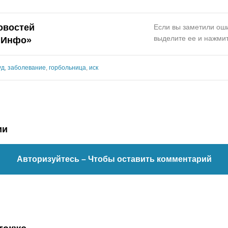
овостей
Если вы заметили оши
выделите ее и нажмит
.Инфо»
уд
,
заболевание
,
горбольница
,
иск
ии
Авторизуйтесь
– Чтобы оставить комментарий