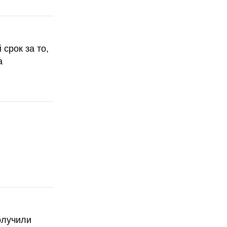
срок за то,
а
олучили