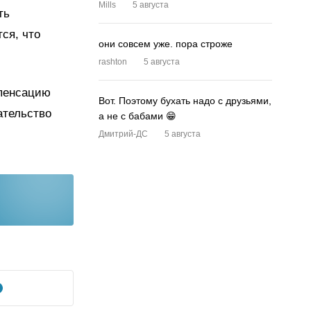
Mills
5 августа
ть
ся, что
они совсем уже. пора строже
rashton
5 августа
мпенсацию
Вот. Поэтому бухать надо с друзьями,
ательство
а не с бабами 😁
Дмитрий-ДС
5 августа