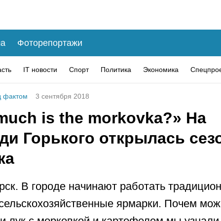
а
Фоторепортажи
асть
IT новости
Спорт
Политика
Экономика
Спецпро
 фактом
3 сентября 2018
uch is the morkovka?» На
ди Горького открылась сез
ка
рск. В городе начинают работать традицио
сельскохозяйственные ярмарки. Почем мож
и лук с морковкой и картофелем мы узнали