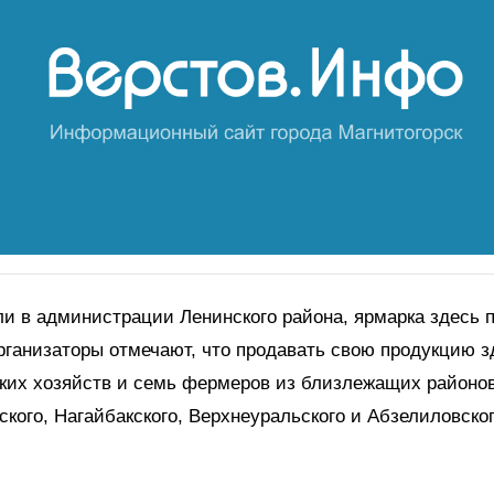
ли в администрации Ленинского района, ярмарка здесь 
Организаторы отмечают, что продавать свою продукцию з
ких хозяйств и семь фермеров из близлежащих районов
ского, Нагайбакского, Верхнеуральского и Абзелиловског