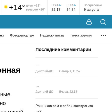
+14°
USD
EUR
Воскресенье
днем +32°
82.17
94.84
9 августа
вечером +26°
ект
Фоторепортаж
Недвижимость
Точка зрения
Последние комментарии
…
онная
Дмитрий-ДС
Сегодня, 15:57
…
Дмитрий-ДС
Вчера, 22:18
нные
но
Рашников сам с собой заседал что
 на одной
ли?