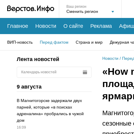
Ваш регион
Главное
Новости
О сайте
Реклама
Афиш
ВИП-новость
Перед фактом
Страна и мир
Дежурная ч
Новости
/
Перед
Лента новостей
«How m
Календарь новостей
площа
9 августа
ярмар
В Магнитогорске задержали двух
парней, которые «в поисках
Магнитого
адреналина» пробрались в чужой
дом
сезонные 
16:09
приобрест