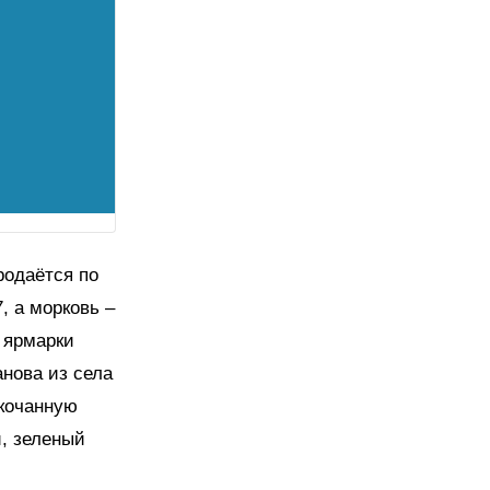
родаётся по
, а морковь –
 ярмарки
анова из села
окочанную
й, зеленый