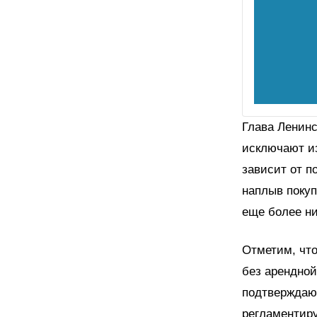
Глава Ленинс
исключают из
зависит от п
наплыв покуп
еще более ни
Отметим, что
без арендной
подтверждающ
регламентир