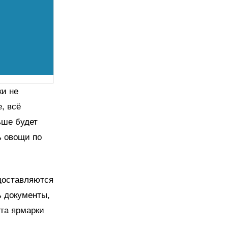
ки не
, всё
ьше будет
ь овощи по
доставляются
ь документы,
та ярмарки