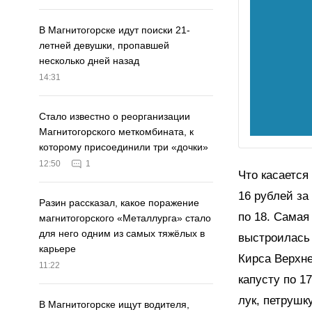
В Магнитогорске идут поиски 21-
летней девушки, пропавшей
несколько дней назад
14:31
Стало известно о реорганизации
Магнитогорского меткомбината, к
которому присоединили три «дочки»
12:50
1
Что касается
16 рублей за 
Разин рассказал, какое поражение
по 18. Самая
магнитогорского «Металлурга» стало
для него одним из самых тяжёлых в
выстроилась 
карьере
Кирса Верхне
11:22
капусту по 1
лук, петрушк
В Магнитогорске ищут водителя,