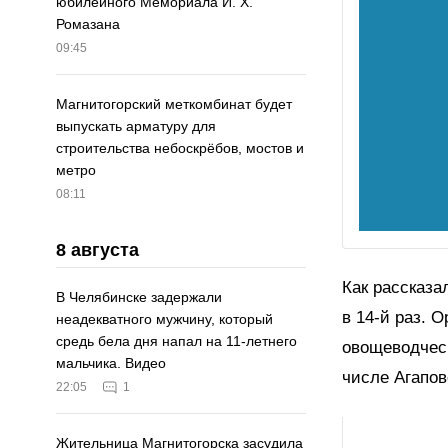
юбилейного Мемориала И. Х.
Ромазана
09:45
Магнитогорский меткомбинат будет
выпускать арматуру для
строительства небоскрёбов, мостов и
метро
08:11
8 августа
Как рассказа
В Челябинске задержали
в 14-й раз. 
неадекватного мужчину, который
средь бела дня напал на 11-летнего
овощеводчес
мальчика. Видео
числе Агапов
22:05
1
Жительница Магнитогорска засудила