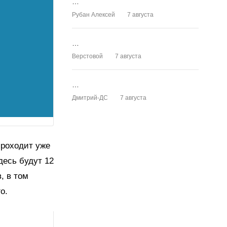
…
Рубан Алексей
7 августа
…
Верстовой
7 августа
…
Дмитрий-ДС
7 августа
проходит уже
десь будут 12
, в том
о.