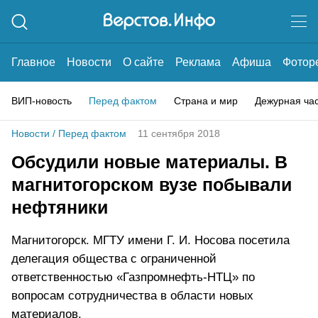
Главное
Новости
О сайте
Реклама
Афиша
Фотор
ВИП-новость
Перед фактом
Страна и мир
Дежурная ча
Новости
/
Перед фактом
11 сентября 2018
Обсудили новые материалы. В
магнитогорском вузе побывали
нефтяники
Магнитогорск. МГТУ имени Г. И. Носова посетила
делегация общества с ограниченной
ответственностью «Газпромнефть-НТЦ» по
вопросам сотрудничества в области новых
материалов.