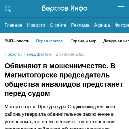
Главное
Новости
О сайте
Реклама
Афиша
Фотор
ВИП-новость
Перед фактом
Страна и мир
Дежурная ча
Новости
/
Перед фактом
2 октября 2018
Обвиняют в мошенничестве. В
Магнитогорске председатель
общества инвалидов предстанет
перед судом
Магнитогорск. Прокуратура Орджоникидзевского
района утвердила обвинительное заключение в
уголовном деле по мошенничеству в отношении