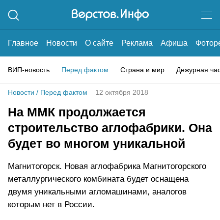
Главное
Новости
О сайте
Реклама
Афиша
Фотор
ВИП-новость
Перед фактом
Страна и мир
Дежурная ча
Новости
/
Перед фактом
12 октября 2018
На ММК продолжается
строительство аглофабрики. Она
будет во многом уникальной
Магнитогорск. Новая аглофабрика Магнитогорского
металлургического комбината будет оснащена
двумя уникальными агломашинами, аналогов
которым нет в России.