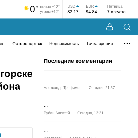
0°
USD
EUR
Пятница
ночью +12°
82.17
94.84
7 августа
утром +12°
ект
Фоторепортаж
Недвижимость
Точка зрения
Последние комментарии
горске
…
йона
Александр Трофимов
Сегодня, 21:37
…
Рубан Алексей
Сегодня, 13:31
…