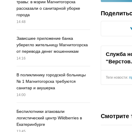
травы: в мэрии Магнитогорска
рассказали о санитарной уборке
Поделить
города
14:48
Зависшее приложение банка
уберегло жительницу Магнитогорска
от перевода денег мошенникам
Служба н
14:16
"Верстов
В поликлинику городской больницы
Теги новости:
п
№ 1 Магнитогорска требуются
санитар и акушерка
14:00
Беспилотники атаковали
Смотрите 
логистический центр Wildberries в
Екатеринбурге
13:45