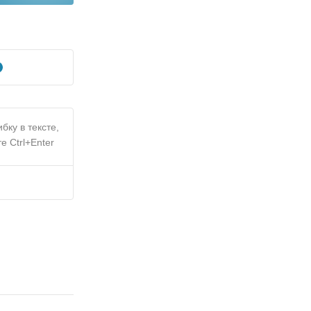
бку в тексте,
е Ctrl+Enter