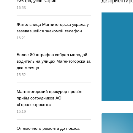
дезориентиро
+36 градусов. Скрин
16:53
Жительница Магнитогорска украла у
зазевавшейся знакомой телефон
16:21
Более 80 штрафов собрал молодой
водитель на улицах Магнитогорска за
два месяца
15:52
Магнитогорский прокурор провёл
приём сотрудников АО
«Горэлектросеть»
15:19
От ямочного ремонта до покоса