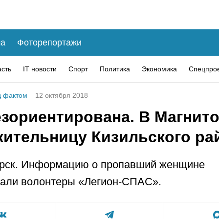
а
Фоторепортажи
асть
IT новости
Спорт
Политика
Экономика
Спецпро
 фактом
12 октября 2018
езориентирована. В Магнито
жительницу Кизильского ра
орск. Информацию о пропавший женщине
вали волонтеры «Легион-СПАС».