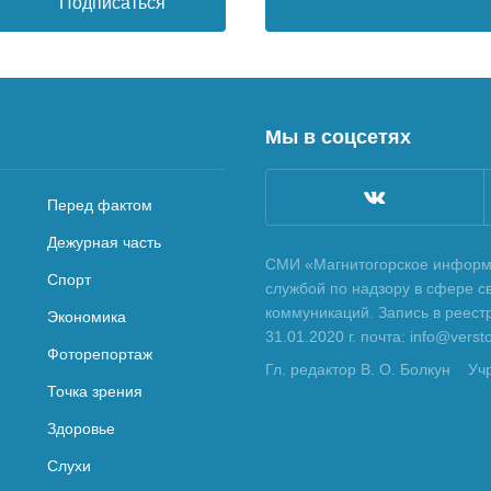
Подписаться
Мы в соцсетях
Перед фактом
Дежурная часть
СМИ «Магнитогорское информа
Спорт
службой по надзору в сфере с
коммуникаций. Запись в реес
Экономика
31.01.2020 г. почта: info@vers
Фоторепортаж
Гл. редактор В. О. Болкун
Уч
Точка зрения
Здоровье
Слухи