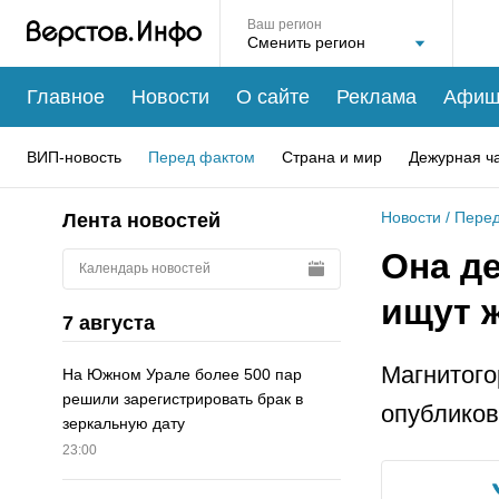
Ваш регион
Главное
Новости
О сайте
Реклама
Афиш
ВИП-новость
Перед фактом
Страна и мир
Дежурная ч
Новости
/
Перед
Лента новостей
Она д
Календарь новостей
ищут 
7 августа
Магнитог
На Южном Урале более 500 пар
решили зарегистрировать брак в
опублико
зеркальную дату
23:00