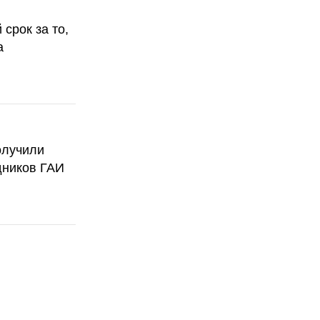
срок за то,
а
олучили
дников ГАИ