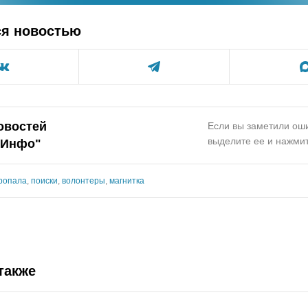
ся новостью
овостей
Если вы заметили оши
выделите ее и нажмит
.Инфо"
ропала
,
поиски
,
волонтеры
,
магнитка
также