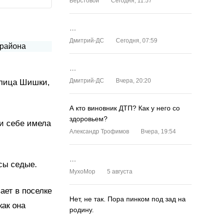
Верстовой
Сегодня, 11:57
…
Дмитрий-ДС
Сегодня, 07:59
…
Дмитрий-ДС
Вчера, 20:20
улица Шишки,
А кто виновник ДТП? Как у него со
здоровьем?
ри себе имела
Александр Трофимов
Вчера, 19:54
…
осы седые.
MyxoMop
5 августа
ает в поселке
Нет, не так. Пора пинком под зад на
как она
родину.