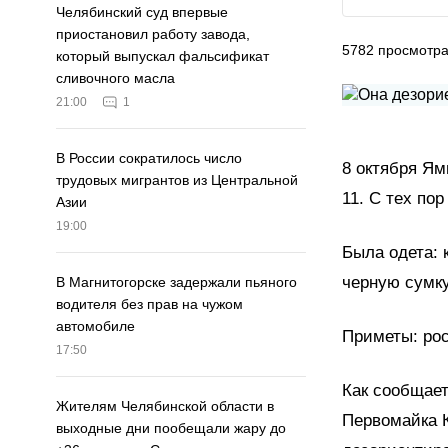
Челябинский суд впервые
приостановил работу завода,
5782
просмотр
который выпускал фальсификат
сливочного масла
21:00
1
В России сократилось число
8 октября Ям
трудовых мигрантов из Центральной
11. С тех по
Азии
19:00
Была одета: 
черную сумку
В Магнитогорске задержали пьяного
водителя без прав на чужом
автомобиле
Приметы: рос
17:50
Как сообщае
Жителям Челябинской области в
Первомайка К
выходные дни пообещали жару до