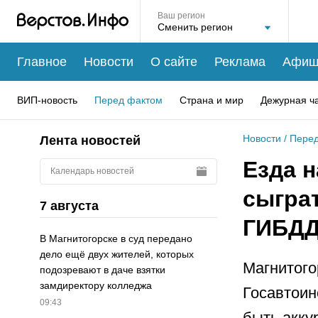
Ваш регион
Главное
Новости
О сайте
Реклама
Афиш
ВИП-новость
Перед фактом
Страна и мир
Дежурная ч
Новости
/
Перед
Лента новостей
Езда н
Календарь новостей
сыгра
7 августа
ГИБДД
В Магнитогорске в суд передано
дело ещё двух жителей, которых
Магнитого
подозревают в даче взятки
замдиректору колледжа
Госавтоин
09:43
быть акку