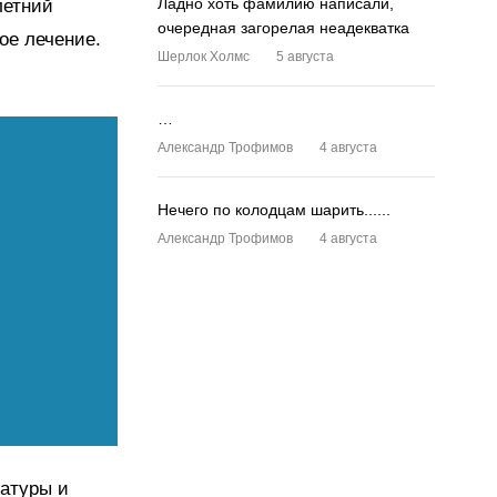
Ладно хоть фамилию написали,
летний
очередная загорелая неадекватка
ое лечение.
Шерлок Холмс
5 августа
…
Александр Трофимов
4 августа
Нечего по колодцам шарить......
Александр Трофимов
4 августа
ратуры и