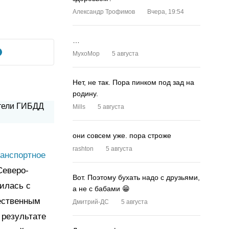
Александр Трофимов
Вчера, 19:54
…
MyxoMop
5 августа
Нет, не так. Пора пинком под зад на
родину.
Mills
5 августа
они совсем уже. пора строже
rashton
5 августа
анспортное
Северо-
Вот. Поэтому бухать надо с друзьями,
вилась с
а не с бабами 😁
чественным
Дмитрий-ДС
5 августа
 результате