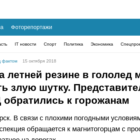
а
Фоторепортажи
асть
IT новости
Спорт
Политика
Экономика
Спецпро
 фактом
15 октября 2018
а летней резине в гололед 
ть злую шутку. Представите
 обратились к горожанам
рск. В связи с плохими погодными условия
спекция обращается к магнитогорцам с про
ратнее на дорогах.