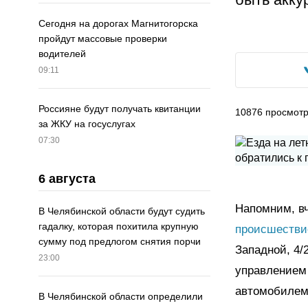
Сегодня на дорогах Магнитогорска
пройдут массовые проверки
водителей
09:11
Россияне будут получать квитанции
10876
просмот
за ЖКУ на госуслугах
07:30
6 августа
Напомним, вч
В Челябинской области будут судить
гадалку, которая похитила крупную
происшестви
сумму под предлогом снятия порчи
Западной, 4/
23:00
управлением 
автомобилем 
В Челябинской области определили