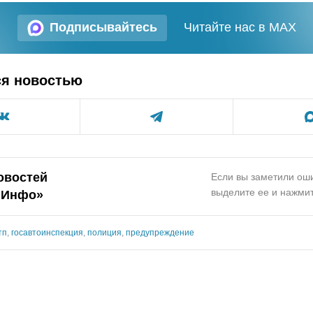
Подписывайтесь
Читайте нас в MAX
ся новостью
овостей
Если вы заметили оши
выделите ее и нажмит
.Инфо»
тп
,
госавтоинспекция
,
полиция
,
предупреждение