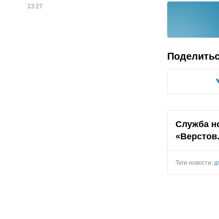
13:27
Поделить
Служба н
«Верстов
Теги новости:
д