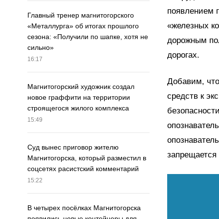
появлением 
Главный тренер магнитогорского
«железных к
«Металлурга» об итогах прошлого
сезона: «Получили по шапке, хотя не
дорожным по
сильно»
дорогах.
16:17
Добавим, что
Магнитогорский художник создал
средств к эк
новое граффити на территории
строящегося жилого комплекса
безопасност
15:49
опознаватель
опознаватель
Суд вынес приговор жителю
запрещается 
Магнитогорска, который разместил в
соцсетях расистский комментарий
15:22
В четырех посёлках Магнитогорска
появились новые контейнеры для