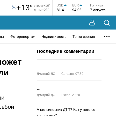
+13°
USD
EUR
Пятница
утром +16°
81.41
94.06
7 августа
днем +23°
ект
Фоторепортаж
Недвижимость
Точка зрения
Последние комментарии
может
…
ли
Дмитрий-ДС
Сегодня, 07:59
…
Дмитрий-ДС
Вчера, 20:20
ми
сьбой
А кто виновник ДТП? Как у него со
здоровьем?