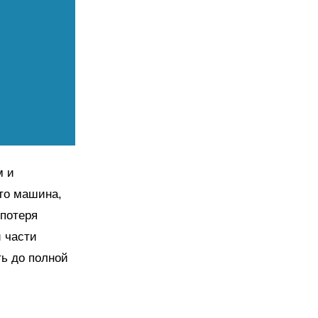
м и
то машина,
 потеря
 части
ь до полной