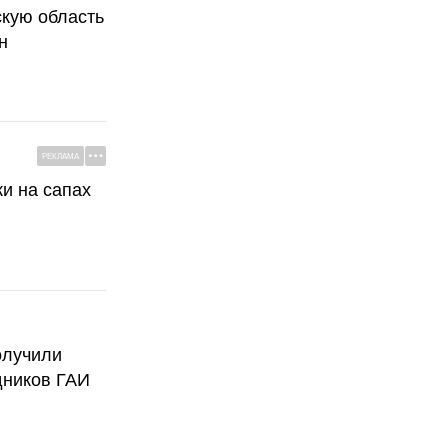
скую область
н
РЕКЛАМА
ки на сапах
олучили
дников ГАИ