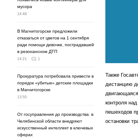
мусора
14:48
В Магнитогорске предложили
отказаться от цветов на 1 сентября
ради помощи девочке, пострадавшей
в резонансном ДТП
14:21
1
Также Госавт
Прокуратура потребовала привести в
порядок «убитые» детские площадки
дистанцию д
в Магнитогорске
двигающаяся 
13:50
контроля над
пешеходов пр
От госуправления до производства: в
остановки тр
Челябинской области внедряют
искусственный интеллект в ключевых
сферах