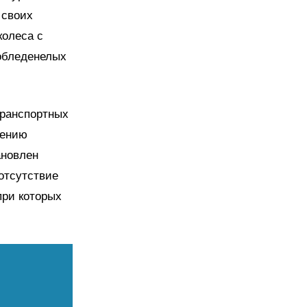
 своих
колеса с
обледенелых
транспортных
чению
ановлен
отсутствие
при которых