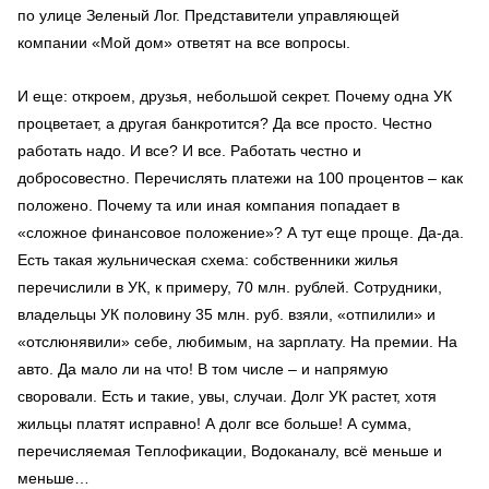
по улице Зеленый Лог. Представители управляющей
компании «Мой дом» ответят на все вопросы.
И еще: откроем, друзья, небольшой секрет. Почему одна УК
процветает, а другая банкротится? Да все просто. Честно
работать надо. И все? И все. Работать честно и
добросовестно. Перечислять платежи на 100 процентов – как
положено. Почему та или иная компания попадает в
«сложное финансовое положение»? А тут еще проще. Да-да.
Есть такая жульническая схема: собственники жилья
перечислили в УК, к примеру, 70 млн. рублей. Сотрудники,
владельцы УК половину 35 млн. руб. взяли, «отпилили» и
«отслюнявили» себе, любимым, на зарплату. На премии. На
авто. Да мало ли на что! В том числе – и напрямую
своровали. Есть и такие, увы, случаи. Долг УК растет, хотя
жильцы платят исправно! А долг все больше! А сумма,
перечисляемая Теплофикации, Водоканалу, всё меньше и
меньше…