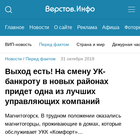
Главное
Новости
О сайте
Реклама
Афиша
Фотор
ВИП-новость
Перед фактом
Страна и мир
Дежурная ча
Новости
/
Перед фактом
31 октября 2018
Выход есть! На смену УК-
банкроту в новых районах
придет одна из лучших
управляющих компаний
Магнитогорск. В трудном положении оказались
магнитогорцы, проживающие в домах, которые
обслуживает УКК «Комфорт»…