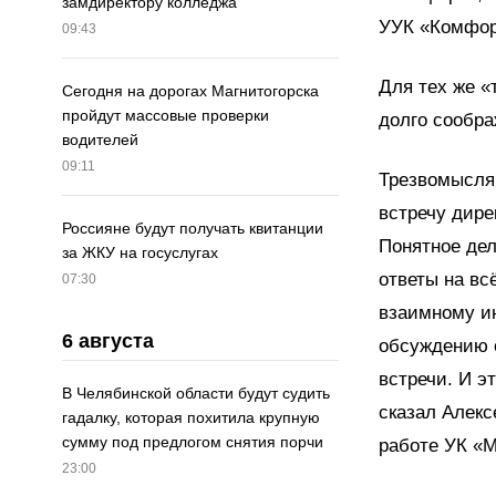
замдиректору колледжа
УУК «Комфорт
09:43
Для тех же «
Сегодня на дорогах Магнитогорска
пройдут массовые проверки
долго сообра
водителей
09:11
Трезвомысля
встречу дире
Россияне будут получать квитанции
Понятное дел
за ЖКУ на госуслугах
ответы на вс
07:30
взаимному и
6 августа
обсуждению о
встречи. И э
В Челябинской области будут судить
сказал Алекс
гадалку, которая похитила крупную
сумму под предлогом снятия порчи
работе УК «М
23:00