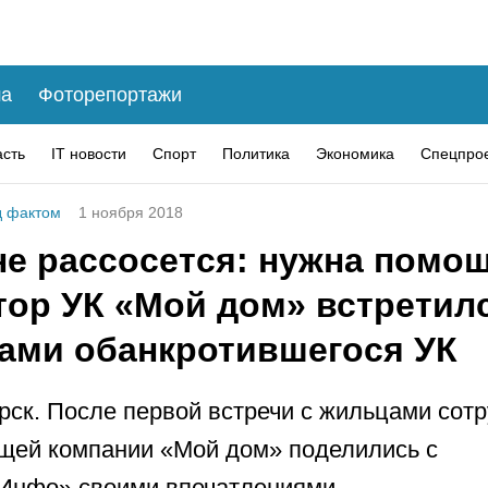
а
Фоторепортажи
асть
IT новости
Спорт
Политика
Экономика
Спецпро
 фактом
1 ноября 2018
не рассосется: нужна помо
тор УК «Мой дом» встретилс
ами обанкротившегося УК
рск. После первой встречи с жильцами сот
щей компании «Мой дом» поделились с
.Инфо» своими впечатлениями…