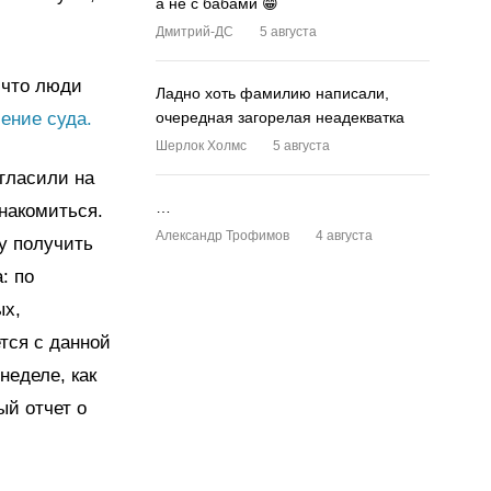
а не с бабами 😁
Дмитрий-ДС
5 августа
, что люди
Ладно хоть фамилию написали,
ение суда.
очередная загорелая неадекватка
Шерлок Холмс
5 августа
гласили на
…
накомиться.
Александр Трофимов
4 августа
у получить
: по
ых,
тся с данной
неделе, как
ый отчет о