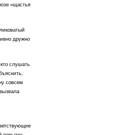
позе «щастья
уликоватый
ивно дружно
икто слушать
бъяснить,
 ну совсем
 вызвала
тветствующие
й попытке