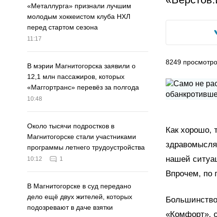
«Металлурга» признали лучшим
молодым хоккеистом клуба НХЛ
перед стартом сезона
11:17
8249
просмотр
В мэрии Магнитогорска заявили о
12,1 млн пассажиров, которых
«Маггортранс» перевёз за полгода
10:48
Около тысячи подростков в
Как хорошо, 
Магнитогорске стали участниками
здравомыслящ
программы летнего трудоустройства
нашей ситуац
10:12
1
Впрочем, по
В Магнитогорске в суд передано
дело ещё двух жителей, которых
Большинство
подозревают в даче взятки
«Комфорт», о