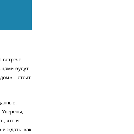
а встрече
льцами будут
 дом» – стоит
данные,
. Уверены,
ь, что и
 и ждать, как