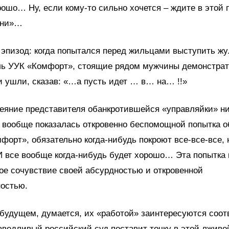
рошо… Ну, если кому-то сильно хочется – ждите в этой 
зни»…
эпизод: когда попытался перед жильцами выступить ж
ль УУК «Комфорт», стоящие рядом мужчины демонстрат
 ушли, сказав: «…а пусть идет … в… на… !!»
еяние представителя обанкротившейся «управляйки» н
и вообще показалась откровенно беспомощной попытка о
мфорт», обязательно когда-нибудь покроют все-все-все,
 все вообще когда-нибудь будет хорошо… Эта попытка
ое сочувствие своей абсурдностью и откровенной
остью.
 будущем, думается, их «работой» заинтересуются соо
аведливый российский суд поставит точку в этой лживо