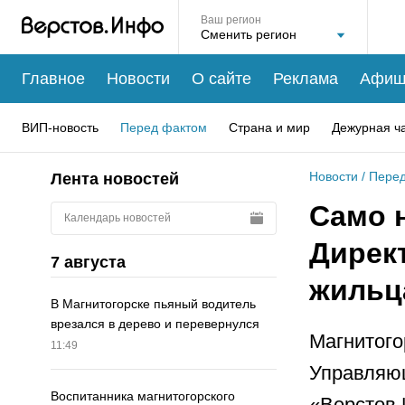
Ваш регион
Главное
Новости
О сайте
Реклама
Афиш
ВИП-новость
Перед фактом
Страна и мир
Дежурная ч
Новости
/
Перед
Лента новостей
Само 
Календарь новостей
Дирек
7 августа
жильц
В Магнитогорске пьяный водитель
врезался в дерево и перевернулся
Магнитого
11:49
Управляю
Воспитанника магнитогорского
«Верстов