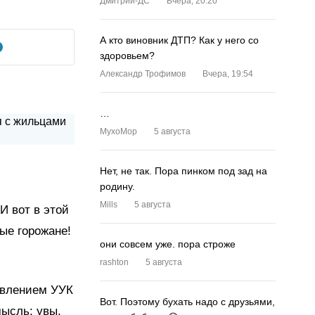
Дмитрий-ДС
Вчера, 20:20
А кто виновник ДТП? Как у него со
здоровьем?
Александр Трофимов
Вчера, 19:54
…
MyxoMop
5 августа
Нет, не так. Пора пинком под зад на
родину.
Mills
5 августа
И вот в этой
ые горожане!
они совсем уже. пора строже
rashton
5 августа
авлением УУК
Вот. Поэтому бухать надо с друзьями,
мысль: увы,