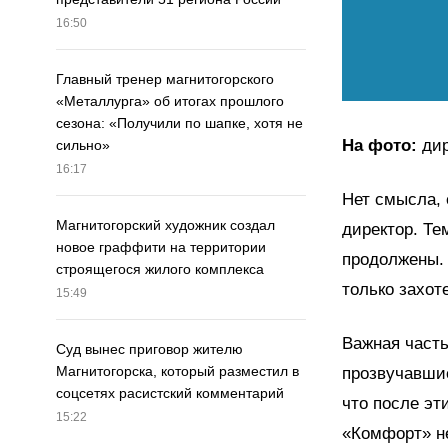
16:50
Главный тренер магнитогорского
«Металлурга» об итогах прошлого
сезона: «Получили по шапке, хотя не
На фото:
дир
сильно»
16:17
Нет смысла, 
Магнитогорский художник создал
директор. Те
новое граффити на территории
продолжены. 
строящегося жилого комплекса
только захоте
15:49
Важная часть
Суд вынес приговор жителю
Магнитогорска, который разместил в
прозвучавшие
соцсетях расистский комментарий
что после эт
15:22
«Комфорт» не