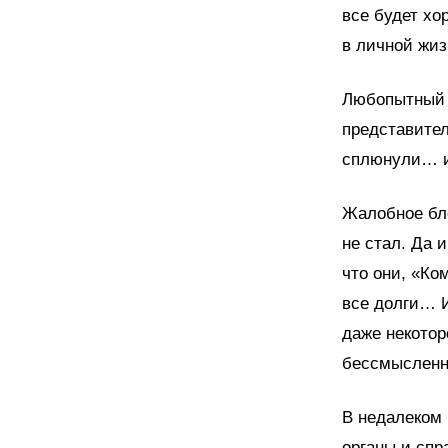
все будет хо
в личной жи
Любопытный 
представите
сплюнули… и
Жалобное бл
не стал. Да 
что они, «Ко
все долги… И
даже некотор
бессмысленн
В недалеком
органы и спр