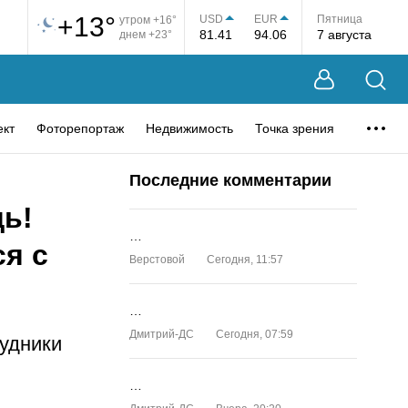
+13°
USD
EUR
Пятница
утром +16°
81.41
94.06
7 августа
днем +23°
ект
Фоторепортаж
Недвижимость
Точка зрения
Последние комментарии
щь!
…
я с
Верстовой
Сегодня, 11:57
…
Дмитрий-ДС
Сегодня, 07:59
рудники
…