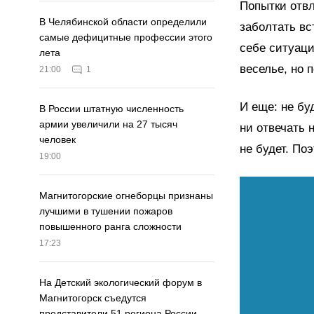
Попытки отвл
В Челябинской области определили
заболтать вс
самые дефицитные профессии этого
себе ситуац
лета
веселье, но 
21:00
1
И еще: не бу
В России штатную численность
армии увеличили на 27 тысяч
ни отвечать 
человек
не будет. По
19:00
Магнитогорские огнеборцы признаны
лучшими в тушении пожаров
повышенного ранга сложности
17:23
На Детский экологический форум в
Магнитогорск съедутся
представители 51 региона России