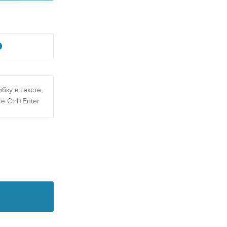
бку в тексте,
е Ctrl+Enter