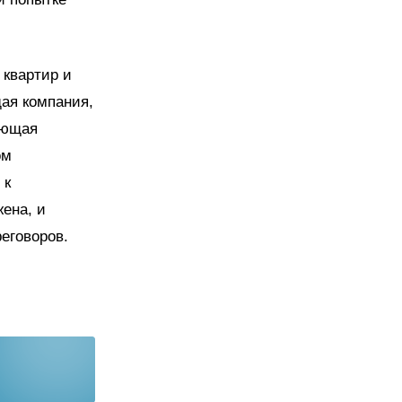
 квартир и
щая компания,
яющая
ом
 к
ена, и
еговоров.