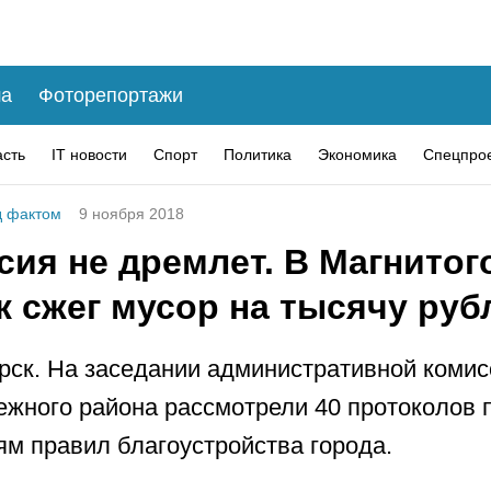
а
Фоторепортажи
асть
IT новости
Спорт
Политика
Экономика
Спецпро
 фактом
9 ноября 2018
ия не дремлет. В Магнитог
ж сжег мусор на тысячу руб
рск. На заседании административной комис
жного района рассмотрели 40 протоколов 
м правил благоустройства города.