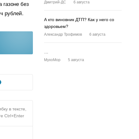
Дмитрий-ДС
6 августа
 газоне без
ч рублей.
А кто виновник ДТП? Как у него со
здоровьем?
Александр Трофимов
6 августа
…
MyxoMop
5 августа
бку в тексте,
е Ctrl+Enter