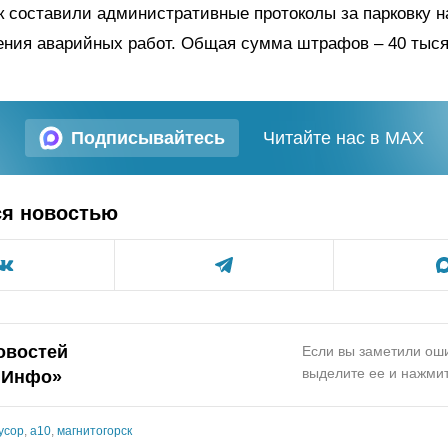
к составили административные протоколы за парковку на
ения аварийных работ. Общая сумма штрафов – 40 тыся
Подписывайтесь
Читайте нас в MAX
ся новостью
овостей
Если вы заметили оши
выделите ее и нажмит
.Инфо»
усор
,
а10
,
магнитогорск