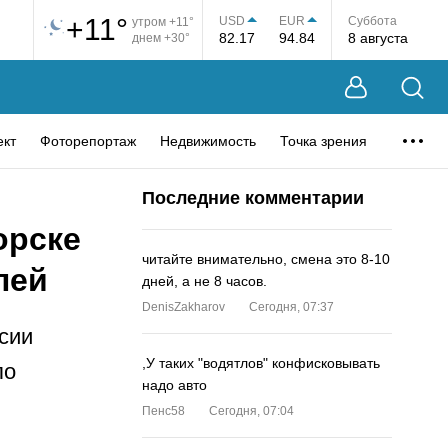
+11°
USD
EUR
Суббота
утром +11°
82.17
94.84
8 августа
днем +30°
ект
Фоторепортаж
Недвижимость
Точка зрения
Последние комментарии
орске
читайте внимательно, смена это 8-10
лей
дней, а не 8 часов.
DenisZakharov
Сегодня, 07:37
сии
,У таких "водятлов" конфисковывать
по
надо авто
Пенс58
Сегодня, 07:04