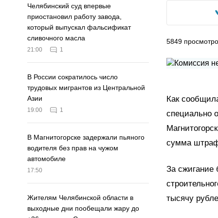
Челябинский суд впервые
приостановил работу завода,
который выпускал фальсификат
сливочного масла
5849
просмотр
21:00
1
В России сократилось число
трудовых мигрантов из Центральной
Как сообщила
Азии
19:00
1
специально 
Магнитогорск
В Магнитогорске задержали пьяного
сумма штраф
водителя без прав на чужом
автомобиле
За сжигание 
17:50
строительно
тысячу рубле
Жителям Челябинской области в
выходные дни пообещали жару до