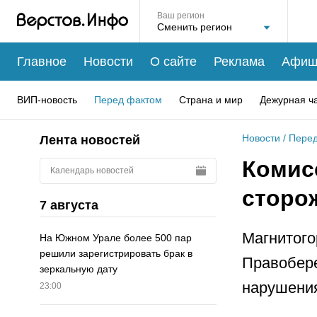
Ваш регион
Главное
Новости
О сайте
Реклама
Афиш
ВИП-новость
Перед фактом
Страна и мир
Дежурная ч
Новости
/
Перед
Лента новостей
Комисс
Календарь новостей
сторо
7 августа
Магнитого
На Южном Урале более 500 пар
решили зарегистрировать брак в
Правобере
зеркальную дату
нарушения
23:00