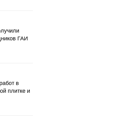
олучили
дников ГАИ
работ в
ой плитке и