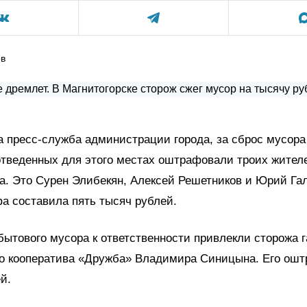
ов
 пресс-служба администрации города, за сброс мусора
отведенных для этого местах оштрафовали троих жител
а. Это Сурен Элибекян, Алексей Решетников и Юрий Га
а составила пять тысяч рублей.
бытового мусора к ответственности привлекли сторожа 
го кооператива «Дружба» Владимира Синицына. Его ош
й.