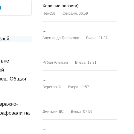
Хорошие новости)
Пенс58
Сегодня, 06:59
…
Александр Трофимов
Вчера, 21:37
…
 вне
Рубан Алексей
Вчера, 13:31
ей
лец. Общая
…
Верстовой
Вчера, 11:57
гаражно-
…
Дмитрий-ДС
Вчера, 07:59
трафовали на
…