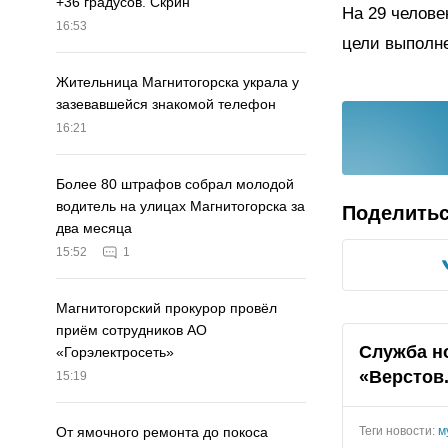
+36 градусов. Скрин
На 29 челове
16:53
цели выполн
Жительница Магнитогорска украла у
зазевавшейся знакомой телефон
16:21
Более 80 штрафов собрал молодой
водитель на улицах Магнитогорска за
Поделить
два месяца
15:52
1
Магнитогорский прокурор провёл
приём сотрудников АО
Служба н
«Горэлектросеть»
«Верстов
15:19
Теги новости:
м
От ямочного ремонта до покоса