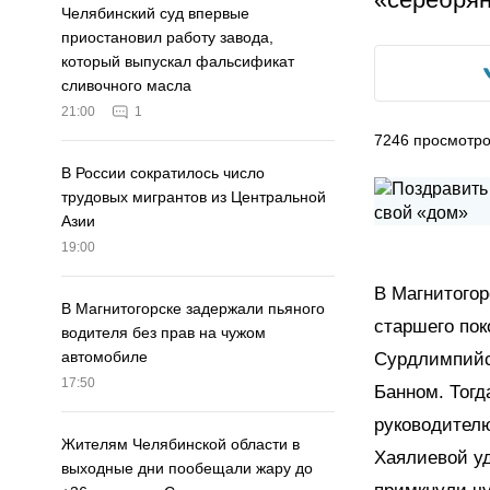
Челябинский суд впервые
приостановил работу завода,
который выпускал фальсификат
сливочного масла
21:00
1
7246
просмотр
В России сократилось число
трудовых мигрантов из Центральной
Азии
19:00
В Магнитогор
В Магнитогорске задержали пьяного
старшего пок
водителя без прав на чужом
автомобиле
Сурдлимпийс
17:50
Банном. Тогд
руководителю
Жителям Челябинской области в
Хаялиевой уд
выходные дни пообещали жару до