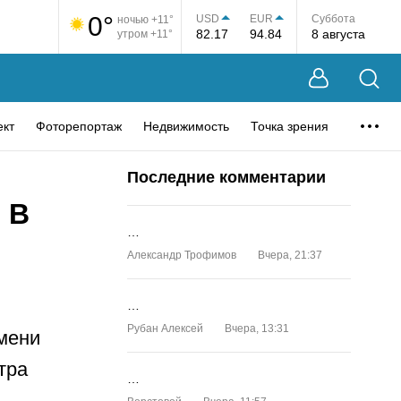
0°
USD
EUR
Суббота
ночью +11°
82.17
94.84
8 августа
утром +11°
ект
Фоторепортаж
Недвижимость
Точка зрения
Последние комментарии
 В
…
Александр Трофимов
Вчера, 21:37
…
Рубан Алексей
Вчера, 13:31
имени
тра
…