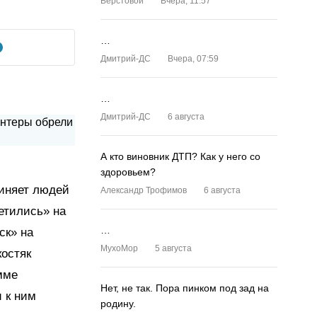
Верстовой
Вчера, 11:57
…
Дмитрий-ДС
Вчера, 07:59
…
Дмитрий-ДС
6 августа
А кто виновник ДТП? Как у него со
здоровьем?
диняет людей
Александр Трофимов
6 августа
ветились» на
…
ск» на
MyxoMop
5 августа
костяк
мме
Нет, не так. Пора пинком под зад на
 к ним
родину.