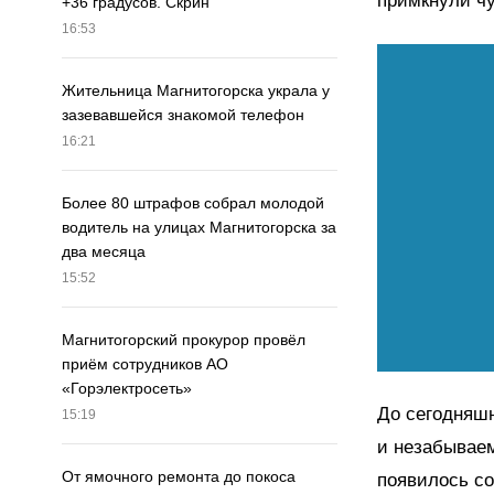
примкнули чу
+36 градусов. Скрин
16:53
Жительница Магнитогорска украла у
зазевавшейся знакомой телефон
16:21
Более 80 штрафов собрал молодой
водитель на улицах Магнитогорска за
два месяца
15:52
Магнитогорский прокурор провёл
приём сотрудников АО
«Горэлектросеть»
До сегодняшн
15:19
и незабываем
От ямочного ремонта до покоса
появилось со