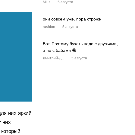
Mills
5 августа
они совсем уже. пора строже
rashton
5 августа
Вот. Поэтому бухать надо с друзьями,
а не с бабами 😁
Дмитрий-ДС
5 августа
для них яркий
у них
 который