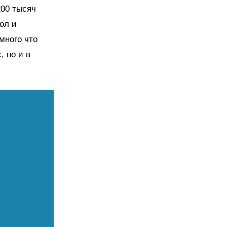
200 тысяч
ол и
много что
, но и в