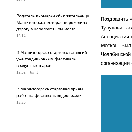
Водитель иномарки сбил жительницу
Поздравить «
Магнитогорска, которая переходила
Тулупова, за
дорогу в неположенном месте
Ассоциации в
13:14
Москвы. Был
В Магнитогорске стартовал ставший
Челябинской 
уже традиционным фестиваль
организации
воздушных шаров
12:52
1
В Магнитогорске стартовал приём
работ на фестиваль видеопоэзии
12:20