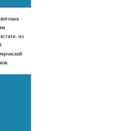
Светлана
мм
кстати, из
й
мерческой
ков.