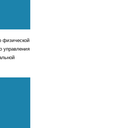
по физической
го управления
иальной