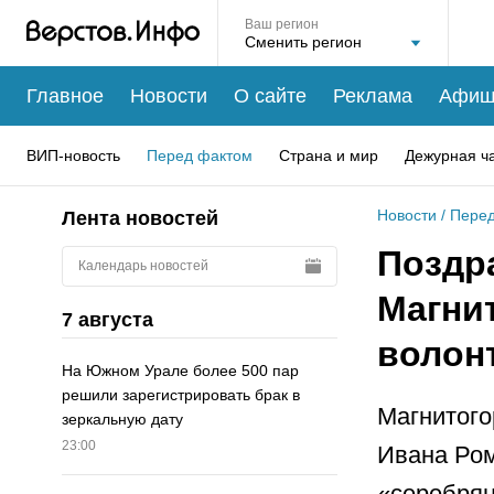
Ваш регион
Главное
Новости
О сайте
Реклама
Афиш
ВИП-новость
Перед фактом
Страна и мир
Дежурная ч
Новости
/
Перед
Лента новостей
Поздр
Календарь новостей
Магни
7 августа
волон
На Южном Урале более 500 пар
решили зарегистрировать брак в
Магнитого
зеркальную дату
23:00
Ивана Ром
«серебрян