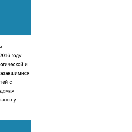
и
2016 году
огической и
оказавшимися
тей с
«дома»
ланов у