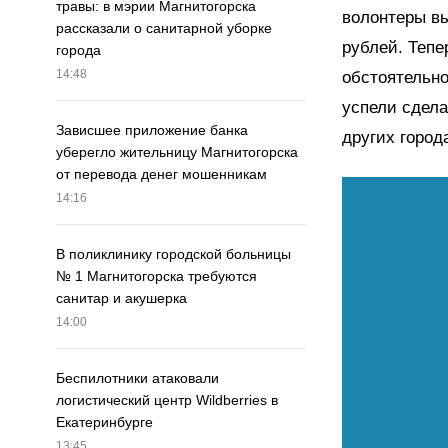
травы: в мэрии Магнитогорска
волонтеры вы
рассказали о санитарной уборке
рублей. Тепе
города
14:48
обстоятельно
успели сдела
Зависшее приложение банка
других город
уберегло жительницу Магнитогорска
от перевода денег мошенникам
14:16
В поликлинику городской больницы
№ 1 Магнитогорска требуются
санитар и акушерка
14:00
Беспилотники атаковали
логистический центр Wildberries в
Екатеринбурге
13:45