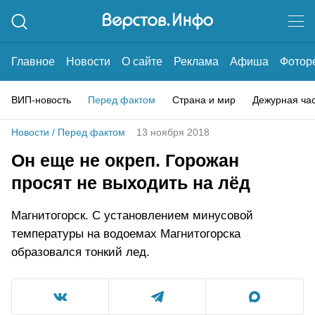
Главное
Новости
О сайте
Реклама
Афиша
Фотор
ВИП-новость
Перед фактом
Страна и мир
Дежурная ча
Новости
/
Перед фактом
13 ноября 2018
Он еще не окреп. Горожан
просят не выходить на лёд
Магнитогорск. С установлением минусовой
температуры на водоемах Магнитогорска
образовался тонкий лед.