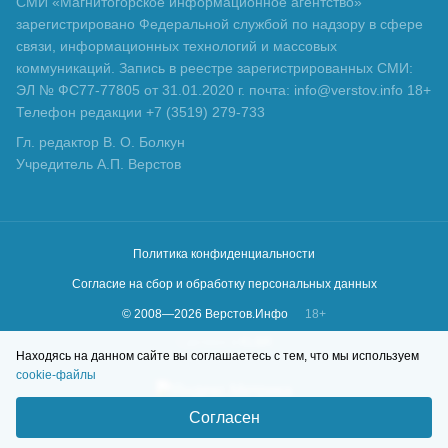
СМИ «Магнитогорское информационное агентство»
зарегистрировано Федеральной службой по надзору в сфере
связи, информационных технологий и массовых
коммуникаций. Запись в реестре зарегистрированных СМИ:
ЭЛ № ФС77-77805 от 31.01.2020 г. почта: info@verstov.info 18+
Телефон редакции +7 (3519) 279-733
Гл. редактор В. О. Болкун
Учредитель А.П. Верстов
Политика конфиденциальности
Согласие на сбор и обработку персональных данных
© 2008—
2026
Верстов.Инфо
18+
Сделано в
KLBR
Находясь на данном сайте вы соглашаетесь с тем, что мы используем
cookie-файлы
Согласен