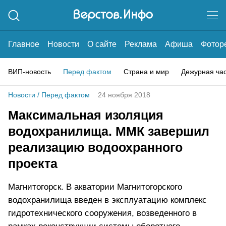
Главное
Новости
О сайте
Реклама
Афиша
Фотор
ВИП-новость
Перед фактом
Страна и мир
Дежурная ча
Новости
/
Перед фактом
24 ноября 2018
Максимальная изоляция
водохранилища. ММК завершил
реализацию водоохранного
проекта
Магнитогорск. В акватории Магнитогорского
водохранилища введен в эксплуатацию комплекс
гидротехнического сооружения, возведенного в