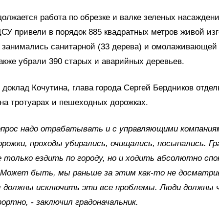
должается работа по обрезке и валке зеленых насаждени
СУ привели в порядок 885 квадратных метров живой изг
 занимались санитарной (33 дерева) и омолаживающей 
также убрали 390 старых и аварийных деревьев.
доклад Кочутина, глава города Сергей Бердников отдел
на тротуарах и пешеходных дорожках.
опрос надо отрабатывать и с управляющими компания
орожки, проходы убирались, очищались, посыпались. Г
 только ездить по городу, но и ходить абсолютно спо
 Может быть, мы раньше за этим как-то не досматрив
ы должны исключить эти все проблемы. Люди должны
ортно, - заключил градоначальник.