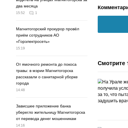
два месяца
Комментар
15:52
1
Магнитогорский прокурор провёл
приём сотрудников АО
«Горэлектросеть»
15:19
Смотрите 
От ямочного ремонта до покоса
травы: в мэрии Магнитогорска
рассказали о санитарной уборке
города
14:48
Зависшее приложение банка
уберегло жительницу Магнитогорска
от перевода денег мошенникам
14:16