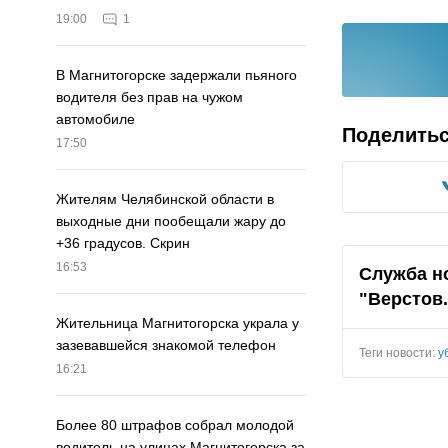
19:00
1
В Магнитогорске задержали пьяного
водителя без прав на чужом
автомобиле
Поделить
17:50
Жителям Челябинской области в
выходные дни пообещали жару до
+36 градусов. Скрин
16:53
Служба н
"Верстов
Жительница Магнитогорска украла у
зазевавшейся знакомой телефон
Теги новости:
у
16:21
Более 80 штрафов собрал молодой
водитель на улицах Магнитогорска за