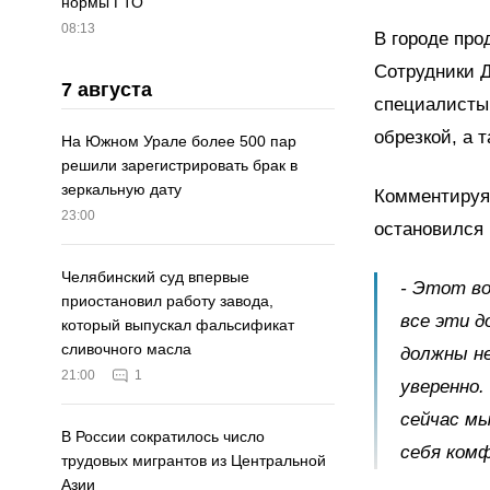
нормы ГТО
08:13
В городе про
Сотрудники Д
7 августа
специалисты
обрезкой, а 
На Южном Урале более 500 пар
решили зарегистрировать брак в
зеркальную дату
Комментируя 
23:00
остановился 
Челябинский суд впервые
- Этот в
приостановил работу завода,
все эти д
который выпускал фальсификат
сливочного масла
должны не
21:00
1
уверенно.
сейчас м
В России сократилось число
себя комф
трудовых мигрантов из Центральной
Азии