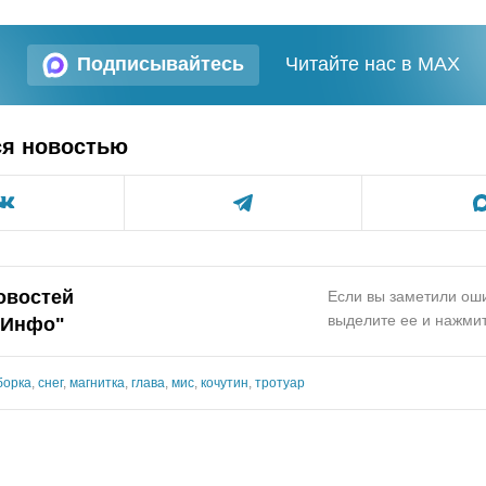
Подписывайтесь
Читайте нас в MAX
ся новостью
овостей
Если вы заметили оши
выделите ее и нажмит
.Инфо"
борка
,
снег
,
магнитка
,
глава
,
мис
,
кочутин
,
тротуар