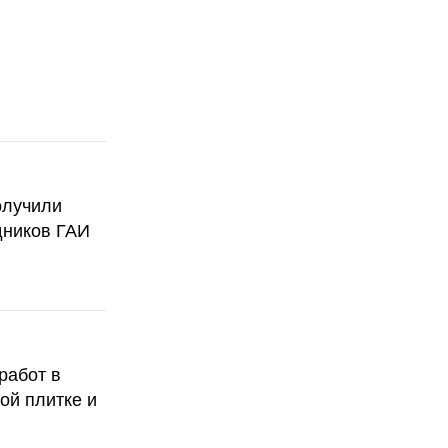
олучили
дников ГАИ
работ в
ой плитке и