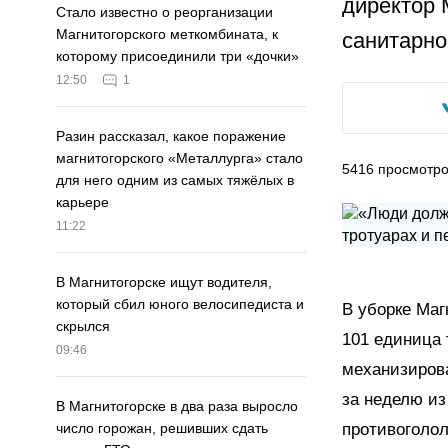
директор 
Стало известно о реорганизации
Магнитогорского меткомбината, к
санитарно
которому присоединили три «дочки»
12:50
1
Разин рассказал, какое поражение
магнитогорского «Металлурга» стало
5416
просмотр
для него одним из самых тяжёлых в
карьере
11:22
В Магнитогорске ищут водителя,
который сбил юного велосипедиста и
В уборке Маг
скрылся
101 единица 
09:46
механизирова
за неделю из
В Магнитогорске в два раза выросло
противоголол
число горожан, решивших сдать