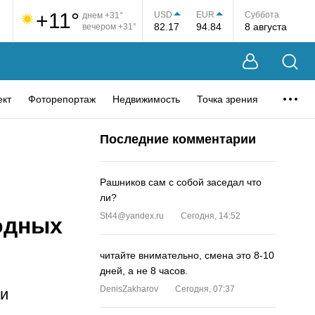
+11°
USD
EUR
Суббота
днем +31°
82.17
94.84
8 августа
вечером +31°
ект
Фоторепортаж
Недвижимость
Точка зрения
Последние комментарии
Рашников сам с собой заседал что
ли?
St44@yandex.ru
Сегодня, 14:52
одных
читайте внимательно, смена это 8-10
дней, а не 8 часов.
DenisZakharov
Сегодня, 07:37
ии