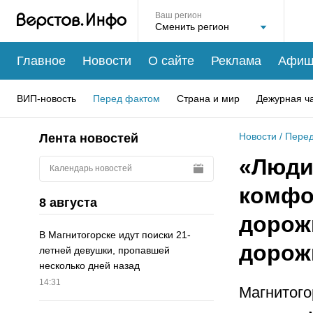
Ваш регион
Главное
Новости
О сайте
Реклама
Афиш
ВИП-новость
Перед фактом
Страна и мир
Дежурная ч
Новости
/
Перед
Лента новостей
«Люди
Календарь новостей
комфо
8 августа
дорож
В Магнитогорске идут поиски 21-
дорож
летней девушки, пропавшей
несколько дней назад
14:31
Магнитого