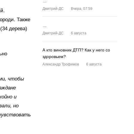
…
Дмитрий-ДС
Вчера, 07:59
й.
ороди. Также
…
(34 дерева)
Дмитрий-ДС
6 августа
А кто виновник ДТП? Как у него со
ьно
здоровьем?
Александр Трофимов
6 августа
ми, чтобы
раждане
койно и
али, но
 чувствовать