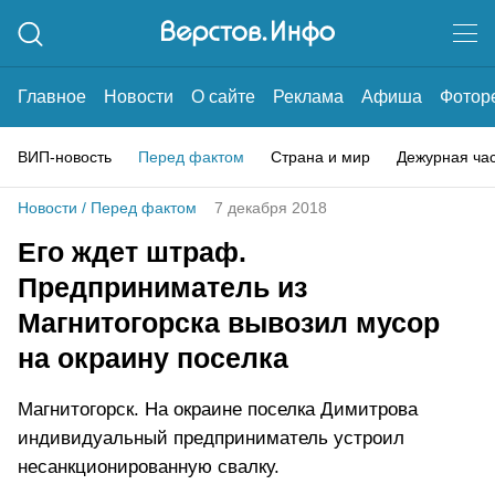
Главное
Новости
О сайте
Реклама
Афиша
Фотор
ВИП-новость
Перед фактом
Страна и мир
Дежурная ча
Новости
/
Перед фактом
7 декабря 2018
Его ждет штраф.
Предприниматель из
Магнитогорска вывозил мусор
на окраину поселка
Магнитогорск. На окраине поселка Димитрова
индивидуальный предприниматель устроил
несанкционированную свалку.