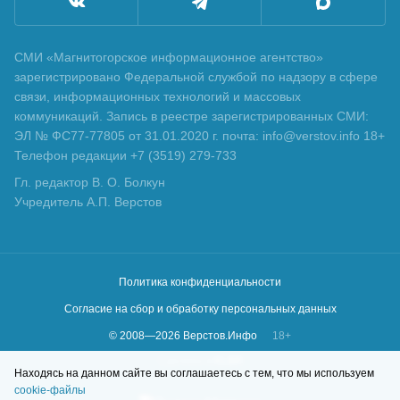
СМИ «Магнитогорское информационное агентство»
зарегистрировано Федеральной службой по надзору в сфере
связи, информационных технологий и массовых
коммуникаций. Запись в реестре зарегистрированных СМИ:
ЭЛ № ФС77-77805 от 31.01.2020 г. почта: info@verstov.info 18+
Телефон редакции +7 (3519) 279-733
Гл. редактор В. О. Болкун
Учредитель А.П. Верстов
Политика конфиденциальности
Согласие на сбор и обработку персональных данных
© 2008—
2026
Верстов.Инфо
18+
Сделано в
KLBR
Находясь на данном сайте вы соглашаетесь с тем, что мы используем
cookie-файлы