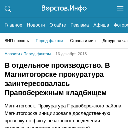
Главное
Новости
О сайте
Реклама
Афиша
Фотор
ВИП-новость
Перед фактом
Страна и мир
Дежурная ча
Новости
/
Перед фактом
16 декабря 2018
В отдельное производство. В
Магнитогорске прокуратура
заинтересовалась
Правобережным кладбищем
Магнитогорск. Прокуратура Правобережного района
Магнитогорска инициировала доследственную
проверку по факту незаконного выделения