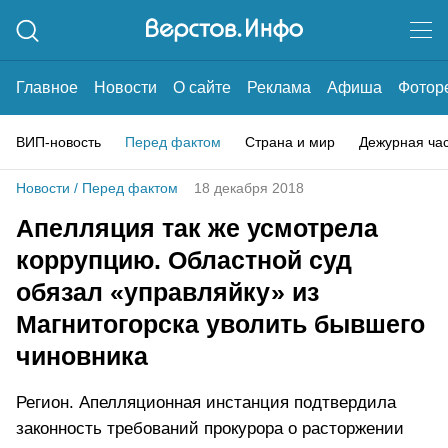
Главное
Новости
О сайте
Реклама
Афиша
Фотор
ВИП-новость
Перед фактом
Страна и мир
Дежурная ча
Новости
/
Перед фактом
18 декабря 2018
Апелляция так же усмотрела
коррупцию. Областной суд
обязал «управляйку» из
Магнитогорска уволить бывшего
чиновника
Регион. Апелляционная инстанция подтвердила
законность требований прокурора о расторжении