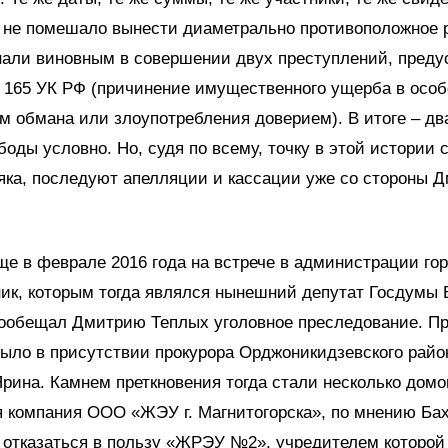
о не помешало вынести диаметрально противоположное 
нали виновным в совершении двух преступлений, пред
ст. 165 УК РФ (причинение имущественного ущерба в осо
м обмана или злоупотребления доверием). В итоге – дв
оды условно. Но, судя по всему, точку в этой истории 
яка, последуют апелляции и кассации уже со стороны 
еще в феврале 2016 года на встрече в администрации го
ик, которым тогда являлся нынешний депутат Госдумы
пообещал Дмитрию Теплых уголовное преследование. П
было в присутствии прокурора Орджоникидзевского райо
рина. Камнем преткновения тогда стали несколько домов
 компания ООО «ЖЭУ г. Магнитогорска», по мнению Бах
 отказаться в пользу «ЖРЭУ №2», учредителем которой