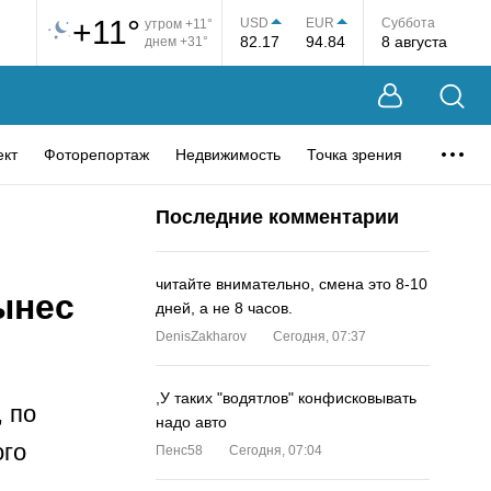
+11°
USD
EUR
Суббота
утром +11°
82.17
94.84
8 августа
днем +31°
ект
Фоторепортаж
Недвижимость
Точка зрения
Последние комментарии
читайте внимательно, смена это 8-10
ынес
дней, а не 8 часов.
DenisZakharov
Сегодня, 07:37
,У таких "водятлов" конфисковывать
, по
надо авто
ого
Пенс58
Сегодня, 07:04