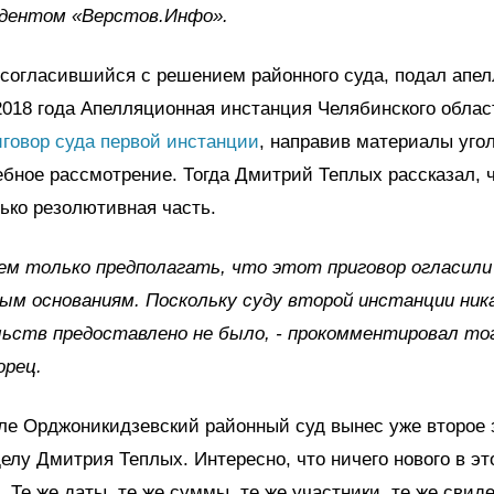
ндентом «Верстов.Инфо».
 согласившийся с решением районного суда, подал апе
2018 года Апелляционная инстанция Челябинского облас
говор суда первой инстанции
, направив материалы уго
ебное рассмотрение. Тогда Дмитрий Теплых рассказал, 
ько резолютивная часть.
м только предполагать, что этот приговор огласили
м основаниям. Поскольку суду второй инстанции ник
ьств предоставлено не было, - прокомментировал то
орец.
ле Орджоникидзевский районный суд вынес уже второе 
елу Дмитрия Теплых. Интересно, что ничего нового в эт
. Те же даты, те же суммы, те же участники, те же свиде