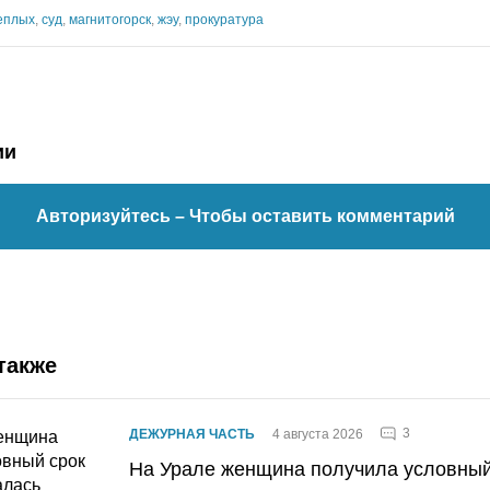
еплых
,
суд
,
магнитогорск
,
жэу
,
прокуратура
ии
Авторизуйтесь
– Чтобы оставить комментарий
также
3
ДЕЖУРНАЯ ЧАСТЬ
4 августа 2026
На Урале женщина получила условный 