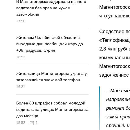
В Магнитогорске задержали пьяного
Магнитогорск
водителя без прав на чужом
автомобиле
что управляю
17:50
Следствие п
Жителям Челябинской области в
«Теплофикаци
выходные дни пообещали жару до
2,8 млн рубл
+36 градусов. Скрин
коммунальны
16:53
Магнитогорск
Жительница Магнитогорска украла у
задолженнос
зазевавшейся знакомой телефон
16:21
– Мне вме
направлен
Более 80 штрафов собрал молодой
ремонт до
водитель на улицах Магнитогорска за
два месяца
зимы прив
15:52
1
срочный и