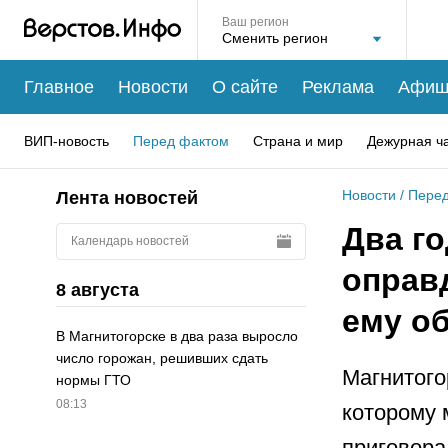
Ваш регион
Главное
Новости
О сайте
Реклама
Афиш
ВИП-новость
Перед фактом
Страна и мир
Дежурная ч
Новости
/
Перед
Лента новостей
Два го
Календарь новостей
оправ
8 августа
ему о
В Магнитогорске в два раза выросло
число горожан, решивших сдать
Магнитого
нормы ГТО
08:13
которому 
приговора