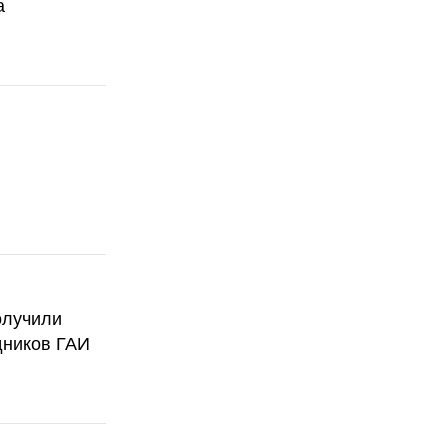
а
олучили
дников ГАИ