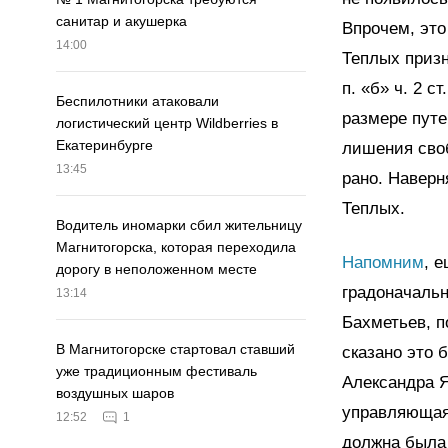
санитар и акушерка
Впрочем, эт
14:00
Теплых приз
п. «б» ч. 2 
Беспилотники атаковали
размере путе
логистический центр Wildberries в
Екатеринбурге
лишения своб
13:45
рано. Наверн
Теплых.
Водитель иномарки сбил жительницу
Магнитогорска, которая переходила
Напомним
, 
дорогу в неположенном месте
градоначальн
13:14
Бахметьев, 
В Магнитогорске стартовал ставший
сказано это 
уже традиционным фестиваль
Александра Я
воздушных шаров
управляющая
12:52
1
должна была