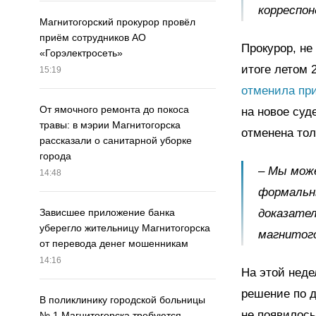
корреспо
Магнитогорский прокурор провёл
приём сотрудников АО
Прокурор, не
«Горэлектросеть»
итоге летом 
15:19
отменила при
От ямочного ремонта до покоса
на новое суд
травы: в мэрии Магнитогорска
отменена тол
рассказали о санитарной уборке
города
– Мы може
14:48
формальны
доказател
Зависшее приложение банка
уберегло жительницу Магнитогорска
магнитог
от перевода денег мошенникам
14:16
На этой неде
решение по д
В поликлинику городской больницы
не появилось
№ 1 Магнитогорска требуются