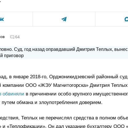
ров
64
зад, в январе 2018-го, Орджоникидзевский районный суд
 компании ООО «ЖЭУ Магнитогорска» Дмитрия Теплы
о обвиняли
в причинении особо крупного имущественно
 путем обмана и злоупотребления доверием.
едствия, Теплых не перечислял средства в полном объе
» и «Теплофикации». Он дал указание бухгалтеру ООО