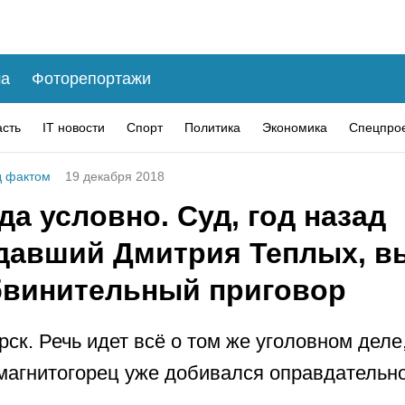
а
Фоторепортажи
асть
IT новости
Спорт
Политика
Экономика
Спецпро
 фактом
19 декабря 2018
да условно. Суд, год назад
давший Дмитрия Теплых, в
бвинительный приговор
рск. Речь идет всё о том же уголовном деле
магнитогорец уже добивался оправдательн
.