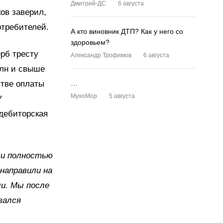
Дмитрий-ДС
6 августа
ов заверил,
отребителей.
А кто виновник ДТП? Как у него со
здоровьем?
рб тресту
Александр Трофимов
6 августа
млн и свыше
стве оплаты
…
MyxoMop
5 августа
У
 дебиторская
ли полностью
направили на
ли. Мы после
вался