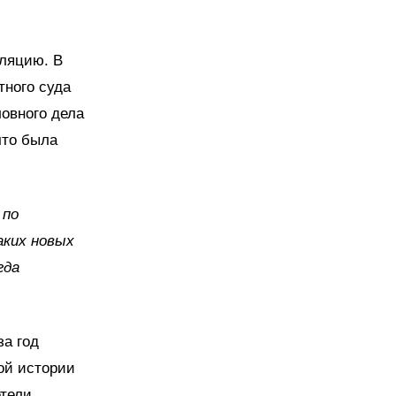
лляцию. В
тного суда
ловного дела
что была
 по
аких новых
гда
за год
ой истории
тели.