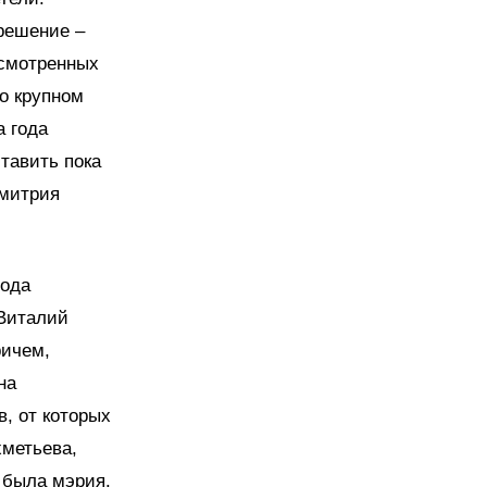
решение –
усмотренных
бо крупном
а года
ставить пока
Дмитрия
рода
 Виталий
ричем,
на
, от которых
метьева,
 была мэрия.