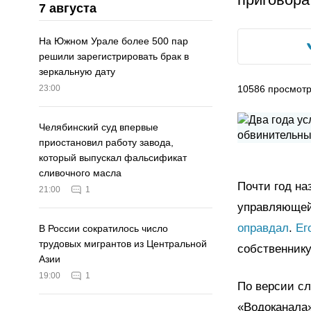
7 августа
На Южном Урале более 500 пар
решили зарегистрировать брак в
зеркальную дату
10586
просмот
23:00
Челябинский суд впервые
приостановил работу завода,
который выпускал фальсификат
сливочного масла
Почти год на
21:00
1
управляющей
оправдал
.
Ег
В России сократилось число
трудовых мигрантов из Центральной
собственнику
Азии
19:00
1
По версии сл
«Водоканала