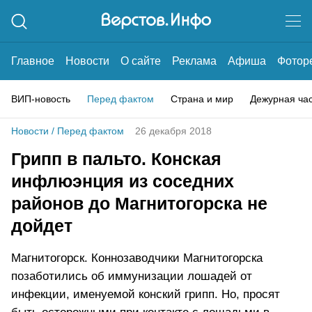
Главное
Новости
О сайте
Реклама
Афиша
Фотор
ВИП-новость
Перед фактом
Страна и мир
Дежурная ча
Новости
/
Перед фактом
26 декабря 2018
Грипп в пальто. Конская
инфлюэнция из соседних
районов до Магнитогорска не
дойдет
Магнитогорск. Коннозаводчики Магнитогорска
позаботились об иммунизации лошадей от
инфекции, именуемой конский грипп. Но, просят